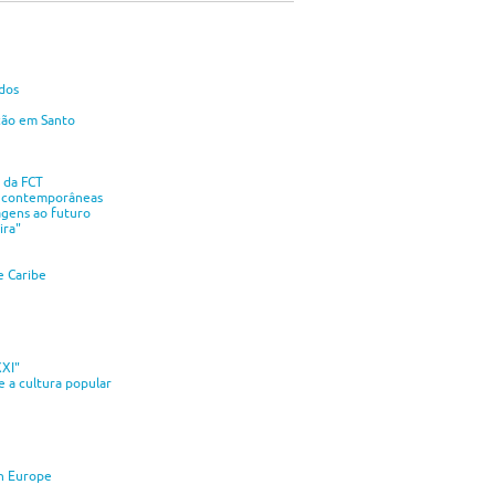
dos
ção em Santo
 da FCT
as contemporâneas
agens ao futuro
ira"
e Caribe
XXI"
e a cultura popular
in Europe