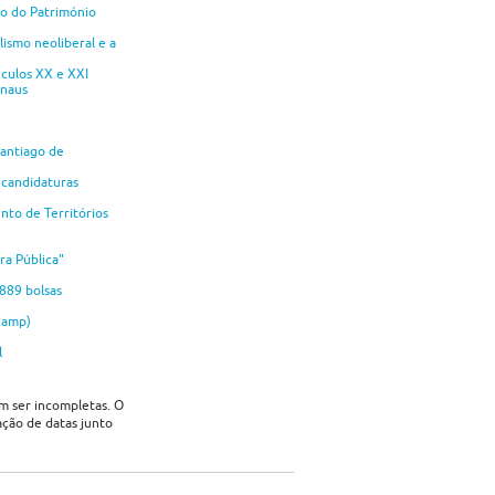
no do Património
lismo neoliberal e a
culos XX e XXI
anaus
Santiago de
 candidaturas
nto de Territórios
ra Pública"
889 bolsas
camp)
l
em ser incompletas. O
ação de datas junto