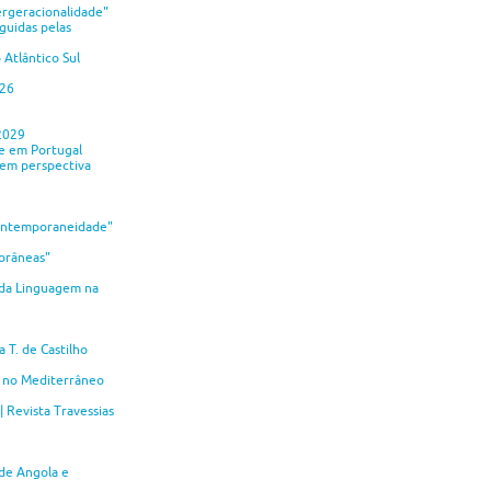
ergeracionalidade"
guidas pelas
 Atlântico Sul
026
2029
 e em Portugal
 em perspectiva
 Contemporaneidade"
porâneas"
 da Linguagem na
T. de Castilho
s no Mediterrâneo
| Revista Travessias
de Angola e