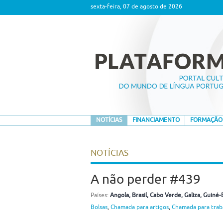
sexta-feira, 07 de agosto de 2026
NOTÍCIAS
FINANCIAMENTO
FORMAÇÃO
NOTÍCIAS
A não perder #439
Países:
Angola
, Brasil
, Cabo Verde
, Galiza
, Guiné-
Bolsas
,
Chamada para artigos
,
Chamada para trab