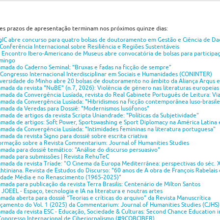
es prazos de apresentação terminam nos próximos quinze dias:
IC abre concurso para quatro bolsas de doutoramento em Gestão e Ciência de Da
 Conferência Internacional sobre Resiliência e Regiões Sustentáveis
 Encontro Ibero-Americano de Museus abre convocatória de bolsas para participa
mingo
mada do Caderno Seminal: “Bruxas e fadas na ficção de sempre”
Congresso Internacional Interdisciplinar em Sociais e Humanidades (CONINTER)
versidade do Minho abre 20 bolsas de doutoramento no âmbito da Aliança Arqus e
mada da revista "NuBE" (n.7, 2026): Violência de género nas literaturas europei
mada da Convergência Lusíada, revista do Real Gabinete Português de Leitura: Vi
mada da Convergência Lusíada: "Hibridismos na ficção contemporânea luso-brasile
mada da Veredas para Dossiê: "Modernismos lusófonos"
mada de artigos da revista Scripta Uniandrade: "Políticas da Subjetividade"
mada de artigos: Soft Power, Sportswashing e Sport Diplomacy na América Latina 
mada da Convergência Lusíada: "Intimidades femininas na literatura portuguesa"
mada da revista Signo para dossiê sobre escrita criativa
ormação sobre a Revista Commentarium: Journal of Humanities Studies
mada para dossiê temático: "Análise do discurso persuasivo"
mada para submissões | Revista RehuTeC
mada da revista Tríade: "O Cinema da Europa Mediterrânea: perspectivas do séc. 
htiniana. Revista de Estudos do Discurso: "60 anos de A obra de François Rabelais 
Idade Média e no Renascimento (1965-2025)"
mada para publicação da revista Terra Brasilis: Centenário de Milton Santos
 JOEEL - Espaço, tecnologia e IA na literatura e noutras artes
mada aberta para dossiê “Teorias e críticas do arquivo” da Revista Manuscrítica
çamento do Vol. 1 (2025) da Commentarium: Journal of Humanities Studies (CJHS)
mada da revista ESC - Educação, Sociedade & Culturas: Second Chance Education 
Congresso Internacional de Ciberjornalismo (#9COBCIBER)