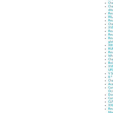
Cha
Cha
dit
Rev
RIL
Rev
Cha
XVI
Rev
Rev
Rev
glo
XII
RUR
Rev
Wha
Cha
Bol
XVI
UF
V S
8.º
Cha
Aca
Con
Oci
Dos
Con
CLP
XXI
Rev
Mo