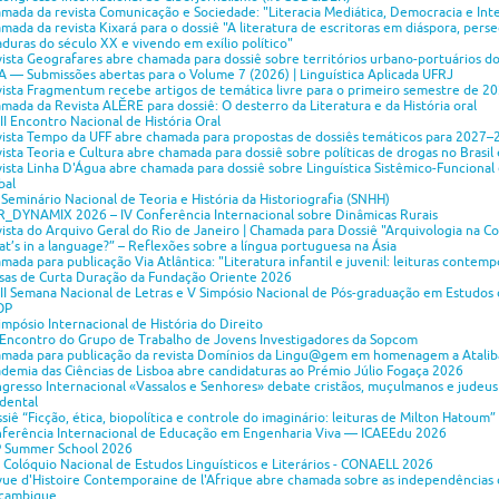
mada da revista Comunicação e Sociedade: "Literacia Mediática, Democracia e Int
mada da revista Kixará para o dossiê "A literatura de escritoras em diáspora, perse
aduras do século XX e vivendo em exílio político"
ista Geografares abre chamada para dossiê sobre territórios urbano-portuários do
A — Submissões abertas para o Volume 7 (2026) | Linguística Aplicada UFRJ
ista Fragmentum recebe artigos de temática livre para o primeiro semestre de 2
mada da Revista ALĔRE para dossiê: O desterro da Literatura e da História oral
II Encontro Nacional de História Oral
ista Tempo da UFF abre chamada para propostas de dossiês temáticos para 2027–
ista Teoria e Cultura abre chamada para dossiê sobre políticas de drogas no Brasil
ista Linha D'Água abre chamada para dossiê sobre Linguística Sistêmico-Funcional
bal
I Seminário Nacional de Teoria e História da Historiografia (SNHH)
_DYNAMIX 2026 – IV Conferência Internacional sobre Dinâmicas Rurais
ista do Arquivo Geral do Rio de Janeiro | Chamada para Dossiê "Arquivologia na
t’s in a language?” – Reflexões sobre a língua portuguesa na Ásia
mada para publicação Via Atlântica: "Literatura infantil e juvenil: leituras contem
sas de Curta Duração da Fundação Oriente 2026
II Semana Nacional de Letras e V Simpósio Nacional de Pós-graduação em Estudos
OP
impósio Internacional de História do Direito
 Encontro do Grupo de Trabalho de Jovens Investigadores da Sopcom
mada para publicação da revista Domínios da Lingu@gem em homenagem a Ataliba 
demia das Ciências de Lisboa abre candidaturas ao Prémio Júlio Fogaça 2026
gresso Internacional «Vassalos e Senhores» debate cristãos, muçulmanos e judeu
dental
siê “Ficção, ética, biopolítica e controle do imaginário: leituras de Milton Hatoum” 
ferência Internacional de Educação em Engenharia Viva — ICAEEdu 2026
 Summer School 2026
 Colóquio Nacional de Estudos Linguísticos e Literários - CONAELL 2026
ue d'Histoire Contemporaine de l'Afrique abre chamada sobre as independências 
çambique