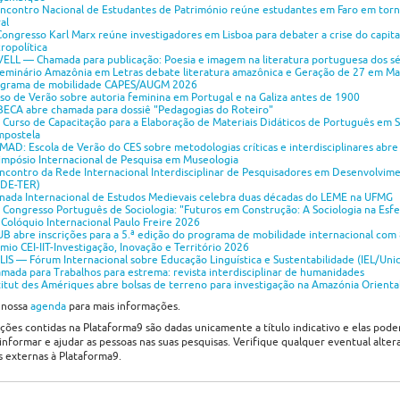
 Encontro Nacional de Estudantes de Património reúne estudantes em Faro em tor
al
Congresso Karl Marx reúne investigadores em Lisboa para debater a crise do capita
ropolítica
ELL — Chamada para publicação: Poesia e imagem na literatura portuguesa dos sé
 Seminário Amazônia em Letras debate literatura amazônica e Geração de 27 em M
grama de mobilidade CAPES/AUGM 2026
so de Verão sobre autoria feminina em Portugal e na Galiza antes de 1900
ECA abre chamada para dossiê "Pedagogias do Roteiro"
 Curso de Capacitação para a Elaboração de Materiais Didáticos de Português em 
postela
AD: Escola de Verão do CES sobre metodologias críticas e interdisciplinares abre
impósio Internacional de Pesquisa em Museologia
ncontro da Rede Internacional Interdisciplinar de Pesquisadores em Desenvolvime
DE-TER)
nada Internacional de Estudos Medievais celebra duas décadas do LEME na UFMG
 Congresso Português de Sociologia: "Futuros em Construção: A Sociologia na Esfe
I Colóquio Internacional Paulo Freire 2026
B abre inscrições para a 5.ª edição do programa de mobilidade internacional com 
mio CEI-IIT-Investigação, Inovação e Território 2026
ELIS — Fórum Internacional sobre Educação Linguística e Sustentabilidade (IEL/Uni
mada para Trabalhos para estrema: revista interdisciplinar de humanidades
titut des Amériques abre bolsas de terreno para investigação na Amazónia Orienta
 nossa
agenda
para mais informações.
ções contidas na Plataforma9 são dadas unicamente a título indicativo e elas pod
 informar e ajudar as pessoas nas suas pesquisas. Verifique qualquer eventual alter
s externas à Plataforma9.