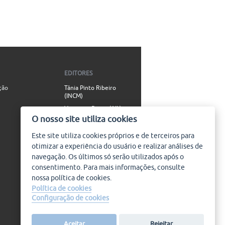
EDITORES
ção
Tânia Pinto Ribeiro
(INCM)
Vincenzo Russo (AIL)
O nosso site utiliza cookies
Simão Valente (AIL)
Este site utiliza
cookies
próprios e de terceiros para
CONTACTO
otimizar a experiência do usuário e realizar análises de
info@plataforma9.com
navegação. Os últimos só serão utilizados após o
consentimento. Para mais informações, consulte
GESTÃO DE CONTEÚDOS
nossa política de
cookies
.
Ideia
Política de cookies
Configuração de cookies
SIGA-NOS
Aceitar
Rejeitar