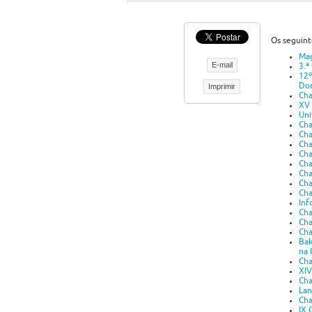
Os seguint
Mag
E-mail
3.ª
12º
Do
Imprimir
Cha
XV 
Uni
Cha
Cha
Cha
Cha
Cha
Cha
Cha
Cha
Inf
Cha
Cha
Cha
Bak
na 
Cha
XIV
Cha
Lan
Cha
IX 