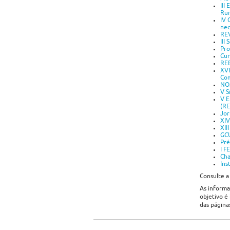
III
Rur
IV 
nec
REV
III
Pro
Cur
REB
XVI
Com
NOM
V S
V E
(RE
Jor
XIV
XII
GCU
Pré
I F
Cha
Ins
Consulte a
As informa
objetivo é
das página