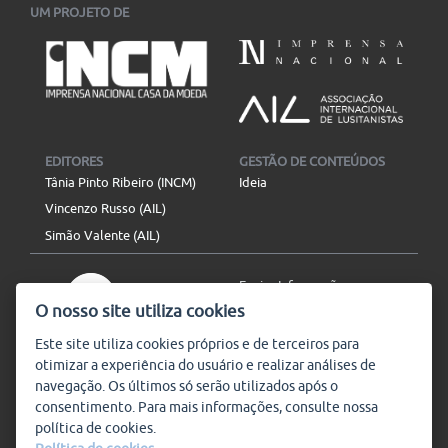
UM PROJETO DE
EDITORES
GESTÃO DE CONTEÚDOS
Tânia Pinto Ribeiro (INCM)
Ideia
Vincenzo Russo (AIL)
Simão Valente (AIL)
Enviar Informação
O nosso site utiliza cookies
Aviso Legal
Mapa do site
Este site utiliza
cookies
próprios e de terceiros para
otimizar a experiência do usuário e realizar análises de
SIGA-NOS
navegação. Os últimos só serão utilizados após o
Subscrever
consentimento. Para mais informações, consulte nossa
política de
cookies
.