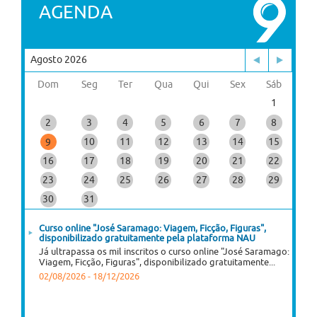
AGENDA
Agosto 2026
Dom
Seg
Ter
Qua
Qui
Sex
Sáb
1
2
3
4
5
6
7
8
10
11
12
13
14
15
9
16
17
18
19
20
21
22
23
24
25
26
27
28
29
30
31
Curso online "José Saramago: Viagem, Ficção, Figuras",
disponibilizado gratuitamente pela plataforma NAU
Já ultrapassa os mil inscritos o curso online "José Saramago:
Viagem, Ficção, Figuras", disponibilizado gratuitamente...
02/08/2026
-
18/12/2026