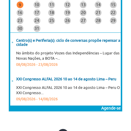
10
11
12
13
14
15
9
16
17
18
19
20
21
22
23
24
25
26
27
28
29
30
31
Centro(s) e Periferia(s): ciclo de conversas propõe repensar a
cidade
No âmbito do projeto Vozes das Independências – Lugar das
Novas Nações, a BOTA –...
08/08/2026
-
23/08/2026
XXI Congresso ALFAL 2026 10 ao 14 de agosto Lima – Peru
XXI Congresso ALFAL 2026 10 ao 14 de agosto Lima – Peru O
XXI Congresso...
09/08/2026
-
14/08/2026
Agende-se
XV Encontro Nacional de Pesquisa Empírica em Direito (EPED
2026)
O XV Encontro Nacional de Pesquisa Empírica em Direito