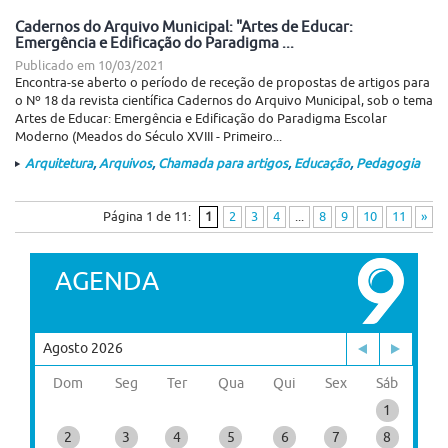
Cadernos do Arquivo Municipal: "Artes de Educar:
Emergência e Edificação do Paradigma ...
Publicado em
10/03/2021
Encontra-se aberto o período de receção de propostas de artigos para
o Nº 18 da revista científica Cadernos do Arquivo Municipal, sob o tema
Artes de Educar: Emergência e Edificação do Paradigma Escolar
Moderno (Meados do Século XVIII - Primeiro...
Arquitetura
,
Arquivos
,
Chamada para artigos
,
Educação
,
Pedagogia
Página 1 de 11:
1
2
3
4
...
8
9
10
11
»
AGENDA
Agosto 2026
Dom
Seg
Ter
Qua
Qui
Sex
Sáb
1
2
3
4
5
6
7
8