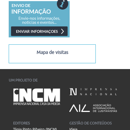
(EPED 2026) está com submissões abertas para...
09/08/2026
-
14/08/2026
22º Encontro de Estudos Multidisciplinares em Cultura –
ENECULT
Está aberta a chamada para submissão de trabalhos ao 22.º
Enecult – Encontro de Estudos...
05/08/2026
-
13/08/2026
Mapa de visitas
Curso online "José Saramago: Viagem, Ficção, Figuras",
disponibilizado gratuitamente pela plataforma NAU
Já ultrapassa os mil inscritos o curso online "José Saramago:
Viagem, Ficção, Figuras", disponibilizado gratuitamente...
UM PROJETO DE
02/08/2026
-
18/12/2026
I Congresso Internacional Saramago Vive! em Belo Horizonte
I Congresso Internacional Saramago Vive! reúne estudiosos
das literaturas de língua portuguesa em Belo Horizonte...
06/07/2026
-
30/11/2026
EDITORES
GESTÃO DE CONTEÚDOS
Tânia Pinto Ribeiro (INCM)
Ideia