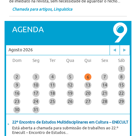
de imediato na revista, sem necessidade de aguardar o fecho...
Chamada para artigos
,
Linguística
AGENDA
Agosto 2026
Dom
Seg
Ter
Qua
Qui
Sex
Sáb
1
2
3
4
5
7
8
6
9
10
11
12
13
14
15
16
17
18
19
20
21
22
23
24
25
26
27
28
29
30
31
22º Encontro de Estudos Multidisciplinares em Cultura – ENECULT
Está aberta a chamada para submissão de trabalhos ao 22.º
Enecult – Encontro de Estudos...