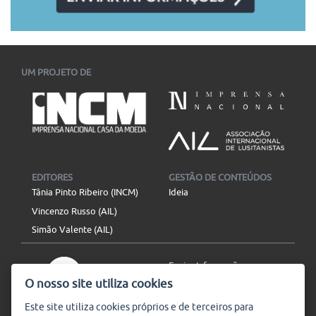
literaturas de língua portuguesa em Belo Horizonte...
06/07/2026
-
30/11/2026
UM PROJETO DE
EDITORES
GESTÃO DE CONTEÚDOS
Tânia Pinto Ribeiro (INCM)
Ideia
Vincenzo Russo (AIL)
Simão Valente (AIL)
Enviar Informação
O nosso site utiliza cookies
Aviso Legal
Mapa do site
Este site utiliza
cookies
próprios e de terceiros para