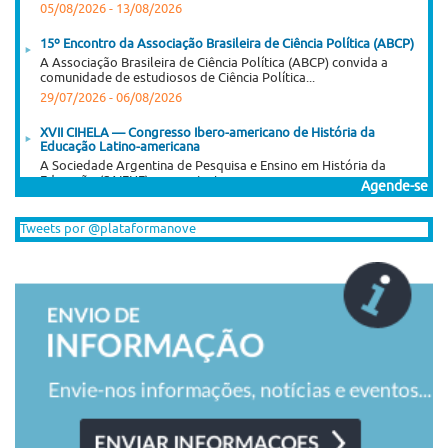
05/08/2026
-
13/08/2026
15º Encontro da Associação Brasileira de Ciência Política (ABCP)
A Associação Brasileira de Ciência Política (ABCP) convida a
comunidade de estudiosos de Ciência Política...
29/07/2026
-
06/08/2026
XVII CIHELA — Congresso Ibero-americano de História da
Educação Latino-americana
A Sociedade Argentina de Pesquisa e Ensino em História da
Educação (SAIEHE), em conjunto com...
Agende-se
03/08/2026
-
06/08/2026
Tweets por @plataformanove
XI Encontro Latino-Americano de História Oral
XI Encontro Latino-Americano de História Oral História Oral, para
quê? 20 anos do primeiro encontro...
03/08/2026
-
07/08/2026
Curso online "José Saramago: Viagem, Ficção, Figuras",
disponibilizado gratuitamente pela plataforma NAU
Já ultrapassa os mil inscritos o curso online "José Saramago:
Viagem, Ficção, Figuras", disponibilizado gratuitamente...
02/08/2026
-
18/12/2026
I Congresso Internacional Saramago Vive! em Belo Horizonte
I Congresso Internacional Saramago Vive! reúne estudiosos das