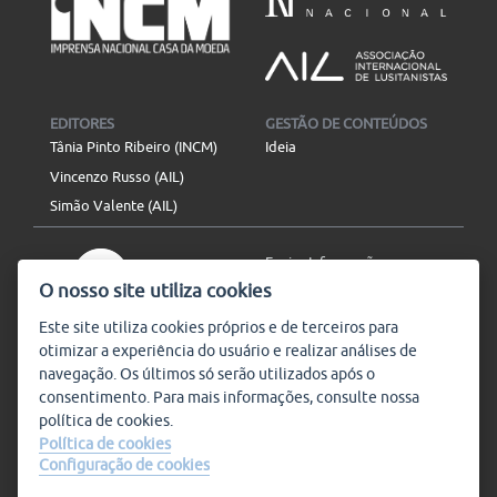
EDITORES
GESTÃO DE CONTEÚDOS
Tânia Pinto Ribeiro (INCM)
Ideia
Vincenzo Russo (AIL)
Simão Valente (AIL)
Enviar Informação
O nosso site utiliza cookies
Aviso Legal
Mapa do site
Este site utiliza
cookies
próprios e de terceiros para
otimizar a experiência do usuário e realizar análises de
SIGA-NOS
navegação. Os últimos só serão utilizados após o
Subscrever
consentimento. Para mais informações, consulte nossa
política de
cookies
.
Política de cookies
Configuração de cookies
Condições de Utilização
© Plataforma9, direitos
reservados.
Salvo indicado o contrário, a