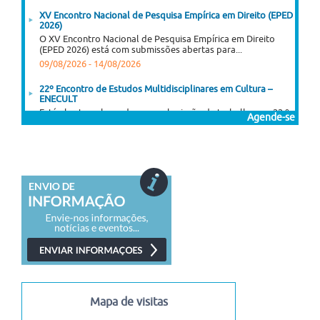
XV Encontro Nacional de Pesquisa Empírica em Direito (EPED
2026)
O XV Encontro Nacional de Pesquisa Empírica em Direito
(EPED 2026) está com submissões abertas para...
09/08/2026
-
14/08/2026
22º Encontro de Estudos Multidisciplinares em Cultura –
ENECULT
Está aberta a chamada para submissão de trabalhos ao 22.º
Agende-se
Enecult – Encontro de Estudos...
05/08/2026
-
13/08/2026
I Congresso Internacional Saramago Vive! em Belo Horizonte
I Congresso Internacional Saramago Vive! reúne estudiosos
das literaturas de língua portuguesa em Belo Horizonte...
06/07/2026
-
30/11/2026
Mapa de visitas