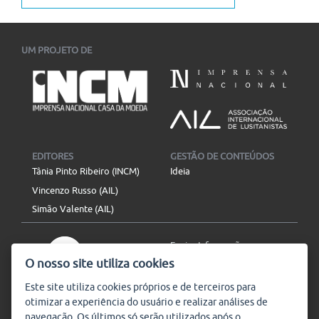
UM PROJETO DE
EDITORES
GESTÃO DE CONTEÚDOS
Tânia Pinto Ribeiro (INCM)
Ideia
Vincenzo Russo (AIL)
Simão Valente (AIL)
Enviar Informação
O nosso site utiliza cookies
Aviso Legal
Mapa do site
Este site utiliza
cookies
próprios e de terceiros para
otimizar a experiência do usuário e realizar análises de
SIGA-NOS
navegação. Os últimos só serão utilizados após o