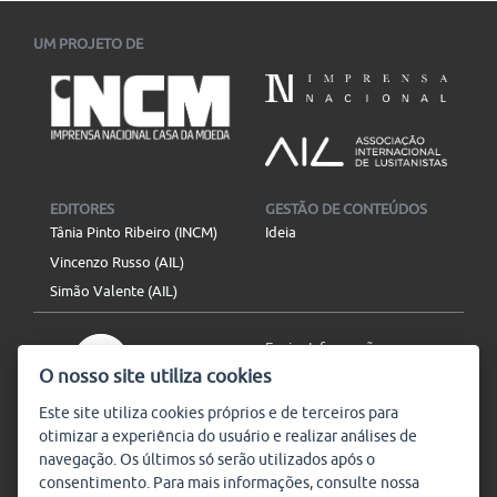
UM PROJETO DE
EDITORES
GESTÃO DE CONTEÚDOS
Tânia Pinto Ribeiro (INCM)
Ideia
Vincenzo Russo (AIL)
Simão Valente (AIL)
Enviar Informação
O nosso site utiliza cookies
Aviso Legal
Mapa do site
Este site utiliza
cookies
próprios e de terceiros para
otimizar a experiência do usuário e realizar análises de
SIGA-NOS
navegação. Os últimos só serão utilizados após o
Subscrever
consentimento. Para mais informações, consulte nossa