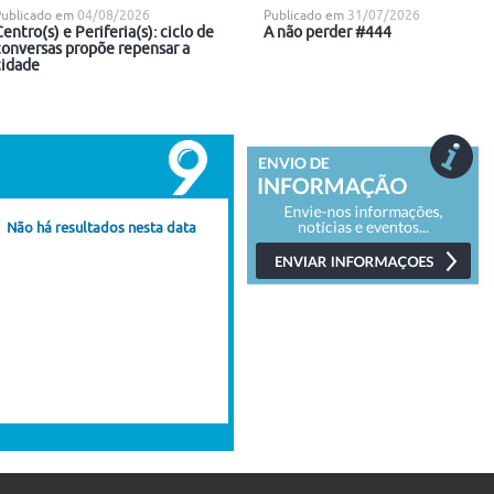
Publicado em
04/08/2026
Publicado em
31/07/2026
entro(s) e Periferia(s): ciclo de
A não perder #444
conversas propõe repensar a
cidade
Não há resultados nesta data