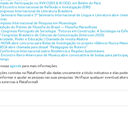
mada de Participação no XVII CODS & III CIGEL em Belém do Pará
II Encontro Internacional de Reflexão e Investigação (EIRI)
ongresso Internacional de Literatura Brasileira
 Seminário Nacional e 5º Seminário Internacional de Língua e Literatura abre cham
cinas
impósio Internacional de Pesquisa em Museologia
 edição do Prêmio de Filosofia do Brasil — Filosofia Maravilhosa
 Congresso Português de Sociologia: "Futuros em Construção: A Sociologia na Esfe
º Congresso Brasileiro de Ciências da Comunicação (Intercom 2026)
ersidade, Poder e Educação | Chamada da revista Abatirá
-NOVA abre concurso para Bolsa de Investigação no projeto «Silêncio Nunca Mais»
ECA abre chamada para dossiê "Pedagogias do Roteiro"
 Conferência Internacional sobre Resiliência e Regiões Sustentáveis
 Encontro Ibero-Americano de Museus abre convocatória de bolsas para participa
mingo
 nossa
agenda
para mais informações.
ções contidas na Plataforma9 são dadas unicamente a título indicativo e elas pod
 informar e ajudar as pessoas nas suas pesquisas. Verifique qualquer eventual alter
s externas à Plataforma9.