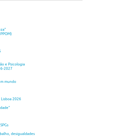
eza"
ANPPOM)
5
o e Psicologia
26-2027
 um mundo
 Lisboa 2026
idade"
 SPGs
balho, desigualdades