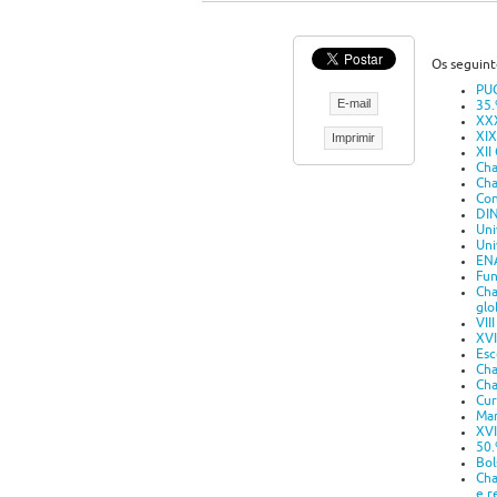
Os seguint
PUC
E-mail
35.
XXX
XIX
Imprimir
XII
Cha
Cha
Con
DIN
Uni
Uni
ENA
Fun
Cha
glo
VII
XVI
Esc
Cha
Cha
Cur
Man
XVI
50.
Bol
Cha
e r