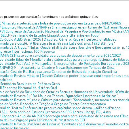
es prazos de apresentação terminam nos próximos quinze dias:
 Minas abre seleção para bolsa de pós-doutorado em Letras pelo PIPD/CAPES
º Encontro Nacional da ANPAP reúne investigadores em torno de "Extrema Natur
VI Congresso da Associação Nacional de Pesquisa e Pós-Graduação em Música (
 SELLF - Seminário de Estudos Linguísticos e Literários em Foco
 Colóquio ALED Brasil 2026 | Discurso, Gênero, Raça e Interseccionalidades
mada para dossiê: "A literatura brasileira na Itália dos anos 1970 até hoje"
mada de Artigos: "Tintas. Quaderni di letterature iberiche e iberoamericane" n. 1
gresso Internacional 100 Presença
ÂMIA'CET-Iscte abre candidaturas a bolsas de doutoramento para 2026/2027
versidade Eduardo Mondlane abre submissões para encontros nacionais de Educaçã
versidade Paul-Valéry Montpellier 3 recruta leitor de Português Europeu para 20
NPARQ 9 — Arquitetura, Cidade e Novas Epistemes em Tempos de Crise
dação Casa de Rui Barbosa lança Concurso de Bolsas de Iniciação Científica
mada da Revista Mosaico | Dossiê: Cultura e poder: disputas contemporâneas em
balizado
I Seminário Brasileiro de Poéticas Orais
II Encontro Nacional de História Oral
ola de Verão da Faculdade de Ciências Sociais e Humanas da Universidade NOVA de
mada da Revista 2i: "Do Mal e da Técnica: Figurações Literárias e Artísticas"
mada da Revista Música e Cultura para dossiê: "Sonoridades, memória e territorial
so de Verão: Receção da Tragédia Grega no Teatro Contemporâneo
ual de Teatro Ecofeminista procura capítulos sobre drama lusófono africano
I SEL - Seminário de Estudos Literários do PPG-Letras, Unesp, FCL, Assis
º Encontro Anual da ANPOCS prorroga prazo para submissão de resumos aos GTs e
sa de Investigação para Estudante de Mestrado do CET
mada da Revista Brasileira de História: "Combates pela democracia: mundos do tra
eparação histórica"