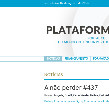
sexta-feira, 07 de agosto de 2026
NOTÍCIAS
FINANCIAMENTO
FORMAÇÃO
NOTÍCIAS
A não perder #437
Países:
Angola
, Brasil
, Cabo Verde
, Galiza
, Guiné-
Bolsas
,
Chamada para artigos
,
Chamada para trab