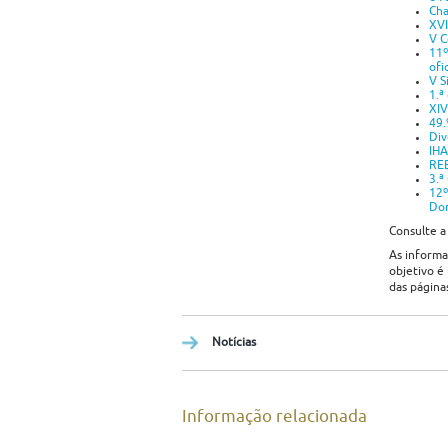
Cha
XVI
V C
11º
ofi
V S
1.ª
XIV
49.
Div
IHA
REB
3.ª
12º
Do
Consulte a
As informa
objetivo é
das página
Notícias
Informação relacionada