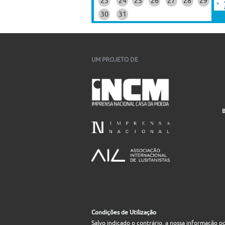
23
24
25
26
27
28
29
30
31
UM PROJETO DE
Condições de Utilização
Salvo indicado o contrário, a nossa informação p