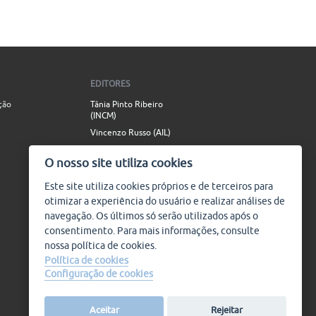
EDITORES
ção
Tânia Pinto Ribeiro
(INCM)
Vincenzo Russo (AIL)
Simão Valente (AIL)
O nosso site utiliza cookies
CONTACTO
Este site utiliza
cookies
próprios e de terceiros para
info@plataforma9.com
otimizar a experiência do usuário e realizar análises de
navegação. Os últimos só serão utilizados após o
GESTÃO DE CONTEÚDOS
consentimento. Para mais informações, consulte
Ideia
nossa política de
cookies
.
SIGA-NOS
Política de cookies
Configuração de cookies
Aceitar
Rejeitar