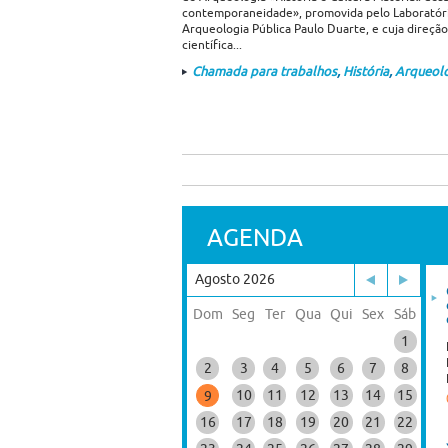
contemporaneidade», promovida pelo Laboratór
Arqueologia Pública Paulo Duarte, e cuja direção
científica...
Chamada para trabalhos
,
História
,
Arqueol
AGENDA
Agosto 2026
Dom
Seg
Ter
Qua
Qui
Sex
Sáb
1
2
3
4
5
6
7
8
10
11
12
13
14
15
9
16
17
18
19
20
21
22