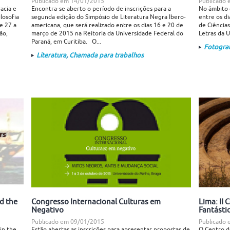
Publicado em
14/01/2015
Publicado
acia e
Encontra-se aberto o período de inscrições para a
No âmbito 
ilosofia
segunda edição do Simpósio de Literatura Negra Ibero-
entre os d
e 27 a
americana, que será realizado entre os dias 16 e 20 de
de Ciência
ão,
março de 2015 na Reitoria da Universidade Federal do
Letras da 
Paraná, em Curitiba. O...
Fotograf
Literatura
,
Chamada para trabalhos
d the
Congresso Internacional Culturas em
Lima: II
Negativo
Fantásti
Publicado em
09/01/2015
Publicado
in the
Estão abertas as inscrições para apresentar propostas de
O Centro d