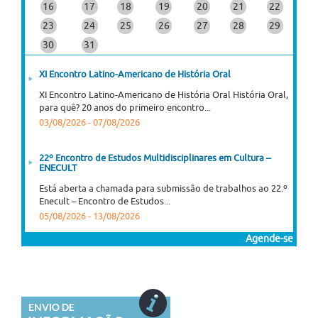
16
17
18
19
20
21
22
23
24
25
26
27
28
29
30
31
XI Encontro Latino-Americano de História Oral
XI Encontro Latino-Americano de História Oral História Oral,
para quê? 20 anos do primeiro encontro...
03/08/2026
-
07/08/2026
22º Encontro de Estudos Multidisciplinares em Cultura –
ENECULT
Está aberta a chamada para submissão de trabalhos ao 22.º
Enecult – Encontro de Estudos...
05/08/2026
-
13/08/2026
Agende-se
Curso online "José Saramago: Viagem, Ficção, Figuras",
disponibilizado gratuitamente pela plataforma NAU
Já ultrapassa os mil inscritos o curso online "José Saramago:
Viagem, Ficção, Figuras", disponibilizado gratuitamente...
02/08/2026
-
18/12/2026