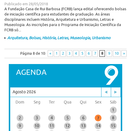
Publicado em
28/05/2018
A Fundação Casa de Rui Barbosa (FCRB) lança edital oferecendo bolsas
de iniciação científica para estudantes de graduação. As áreas
disciplinares incluem História, Arquitetura e Urbanismo, Letras e
Museologia. As inscrições para o Programa de Iniciação Científica da
FCRB só...
Arquitetura
,
Bolsas
,
História
,
Letras
,
Museologia
,
Urbanismo
Página 8 de 10:
«
1
2
3
4
5
6
7
8
9
10
»
AGENDA
Agosto 2026
Dom
Seg
Ter
Qua
Qui
Sex
Sáb
1
2
3
4
5
6
8
7
9
10
11
12
13
14
15