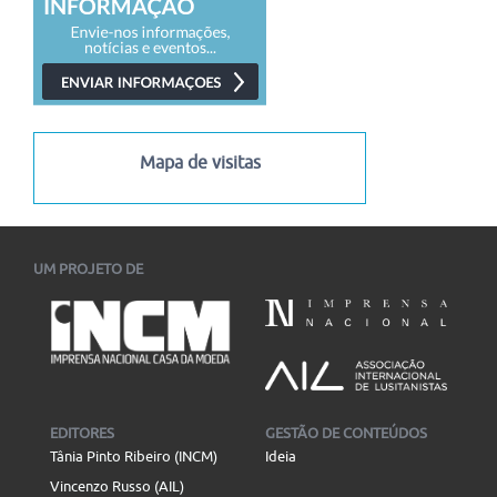
I Congresso Internacional Saramago Vive! em Belo Horizonte
I Congresso Internacional Saramago Vive! reúne estudiosos
das literaturas de língua portuguesa em Belo Horizonte...
06/07/2026
-
30/11/2026
Mapa de visitas
UM PROJETO DE
EDITORES
GESTÃO DE CONTEÚDOS
Tânia Pinto Ribeiro (INCM)
Ideia
Vincenzo Russo (AIL)