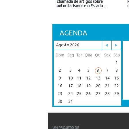
chamada de artigos sobre
autoritarismos e o Estado ...
AGENDA
Agosto 2026
Dom
Seg
Ter
Qua
Qui
Sex
Sáb
1
2
3
4
5
7
8
6
9
10
11
12
13
14
15
16
17
18
19
20
21
22
23
24
25
26
27
28
29
30
31
UM PROJETO DE