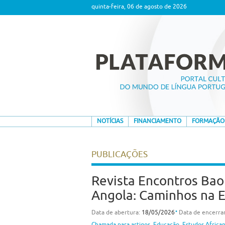
quinta-feira, 06 de agosto de 2026
NOTÍCIAS
FINANCIAMENTO
FORMAÇÃO
PUBLICAÇÕES
Revista Encontros Bao
Angola: Caminhos na 
⋅
Data de abertura:
18/05/2026
Data de encerr
Chamada para artigos
,
Educação
,
Estudos Africa