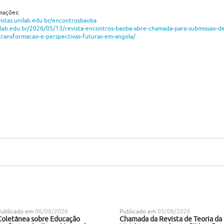
mações:
vistas.unilab.edu.br/encontrosbaoba
ilab.edu.br/2026/05/13/revista-encontros-baoba-abre-chamada-para-submissao-de
ransformacao-e-perspectivas-futuras-em-angola/
Publicado em
06/08/2026
Publicado em
05/08/2026
Coletânea sobre Educação
Chamada da Revista de Teoria da