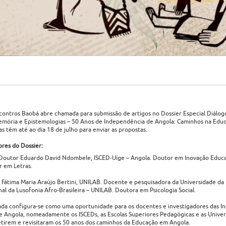
contros Baobá abre chamada para submissão de artigos no Dossier Especial Diálog
emória e Epistemologias – 50 Anos de Independência de Angola: Caminhos na Educ
as têm até ao dia 18 de julho para enviar as propostas.
res do Dossier:
Doutor Eduardo David Ndombele, ISCED-Uíge – Angola. Doutor em Inovação Educat
 em Letras.
. Fátima Maria Araújo Bertini, UNILAB. Docente e pesquisadora da Universidade da
nal da Lusofonia Afro-Brasileira – UNILAB. Doutora em Psicologia Social.
da configura-se como uma oportunidade para os docentes e investigadores das Ins
e Angola, nomeadamente os ISCEDs, as Escolas Superiores Pedagógicas e as Univer
letirem e revisitaram os 50 anos dos caminhos da Educação em Angola.