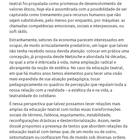
teatral foi propalada como promessa de desenvolvimento de
valores éticos, hoje ela é assombrada com a possibilidade de ser
capturada como treinamento para recursos humanos que não
sejam substituíveis, pelo menos por enquanto, por máquinas: as
chamadas competências emocionais, sociais e interpessoais, ou
soft skills.
Estranhamente, setores da economia parecem interessados em
ocupar, de modo arriscadamente predatório, um lugar que talvez
não tenha recebido nossa devida atenção: colocar em prática uma
concepção, já proposta desde Nietzsche e abordada há décadas,
na qual a arte é imbricada à vida, numa ampliação radical e
abrangente da noção de estética. No caso da educação teatral,
em que há muitos anos temos elementos para tecer uma visão
mais expandida de sua atuação pedagógica, tocar
pedagogicamente os quadros de percepção que regulam toda a
nossa relação com a realidade – a estética da e na vida, a
teatralidade do cotidiano.
É nessa perspectiva que talvez possamos tecer relações mais
amplas da educação teatral com todas essas transformações
sociais de término, falência, esgotamento, instabilidade,
reconfigurações drásticas e desterritorialização. Assim, neste
dossiê propomos a presença de textos que abordem relações da
educação teatral com temas que, de um modo ou de outro,
sintomatizam ou configuram fins de mundo sob diversas ordens.