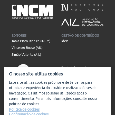
EDITORES
GESTÃO DE CONTEÚDOS
Tânia Pinto Ribeiro (INCM)
Ideia
Vincenzo Russo (AIL)
Simão Valente (AIL)
Enviar Informação
O nosso site utiliza cookies
Aviso Legal
Mapa do site
Este site utiliza
cookies
próprios e de terceiros para
otimizar a experiência do usuário e realizar análises de
SIGA-NOS
navegação. Os últimos só serão utilizados após o
Subscrever
consentimento. Para mais informações, consulte nossa
política de
cookies
.
Política de cookies
Configuração de cookies
Condições de Utilização
© Plataforma9, direitos