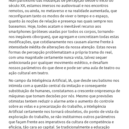
Num paroxismo das mudanças de percepção desde o início do
século XX, estamos imersos no audiovisual e nos encontros
remotos, ou ainda, no metaverso e na realidade aumentada, que
reconfiguram tanto os modos de viver o tempo e o espaço,
quanto às noções de relação e presença nas quais sempre nos
baseamos. Hoje, todes acatam o inevitável recurso aos
smartphones (próteses usadas por todos os corpos, tornando-
nos inegáveis ciborgues), que agregam e concretizam todas estas
modificações, que cotidianamente nos causam alarme frente à
intensidade inédita de alterações da nossa atenção. Estas novas
formas de percepção problematizam a própria trama do real,
com uma magnitude certamente nunca vista, talvez sequer
ambicionada por qualquer movimento estético, e desafiam
nossos parâmetros do que deve e pode ser uma aula de teatro ou
ação cultural em teatro.
No campo da Inteligência Artificial, IA, que desde seu batismo nos
intimida com a questão central da imitação e consequente
substituição de humanes, constatamos a crescente onipresença de
máquinas que tomam decisões por nós. Mesmo que previsões
otimistas tentem reduzir o alarme ante o aumento do controle
sobre as vidas e a precarização do trabalho, a Inteligência
Artificial certamente nos tornará obsoletos, do ponto de vista da
exploração do trabalho, se não instituirmos outros parâmetros
que façam frente aos imperativos da cultura de competência e
eficácia, tão cara ao capital. Se tradicionalmente a educação