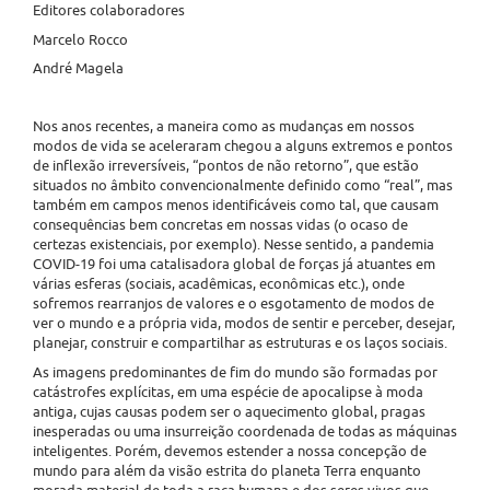
Editores colaboradores
Marcelo Rocco
André Magela
Nos anos recentes, a maneira como as mudanças em nossos
modos de vida se aceleraram chegou a alguns extremos e pontos
de inflexão irreversíveis, “pontos de não retorno”, que estão
situados no âmbito convencionalmente definido como “real”, mas
também em campos menos identificáveis como tal, que causam
consequências bem concretas em nossas vidas (o ocaso de
certezas existenciais, por exemplo). Nesse sentido, a pandemia
COVID-19 foi uma catalisadora global de forças já atuantes em
várias esferas (sociais, acadêmicas, econômicas etc.), onde
sofremos rearranjos de valores e o esgotamento de modos de
ver o mundo e a própria vida, modos de sentir e perceber, desejar,
planejar, construir e compartilhar as estruturas e os laços sociais.
As imagens predominantes de fim do mundo são formadas por
catástrofes explícitas, em uma espécie de apocalipse à moda
antiga, cujas causas podem ser o aquecimento global, pragas
inesperadas ou uma insurreição coordenada de todas as máquinas
inteligentes. Porém, devemos estender a nossa concepção de
mundo para além da visão estrita do planeta Terra enquanto