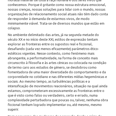
morada material de toda a raça humana e dos seres vivos que
conhecemos. Porque é gritante como nossa estrutura emocional,
nossas crenças, nossas soluções para lidar com o mundo, nossas
organizações de relacionamento social atuais não têm dado conta
de responder à demanda de estarmos vivos, de modo
minimamente viável. Trata-se de diversos mundos que estão em
colapso.
No ambiente delimitado das artes, já na segunda metade do
século XX e no início deste XXI, estilos de expressão tentam
explorar as fronteiras entre os supostos real e ficcional,
desafiando (cada vez menos eficazmente) parâmetros ético-
estéticos vigentes. Nesse contexto, como fenômeno mais
abrangente, a performatividade, na forma de conceito mais
circunscrito à filosofia e às artes cênicas ou colocada na condição
de termo caro aos estudos de gênero, se desdobrou como
fomentadora de uma maior diversidade do comportamento e da
corporeidade no cotidiano e nas diferentes mídias hegemônicas e
sociais. Ao mesmo tempo, as turbulências políticas e a
intensificação de movimentos reacionários, situação na qual ainda
estamos, comprometeram excessivamente as fronteiras entre o
que é visto como falso ou verdadeiro, certo e errado, numa
complexidade perturbadora que poucas ou, talvez, nenhuma obra
ficcional tenham logrado implementar ou, até mesmo, mesmo
sugerir.