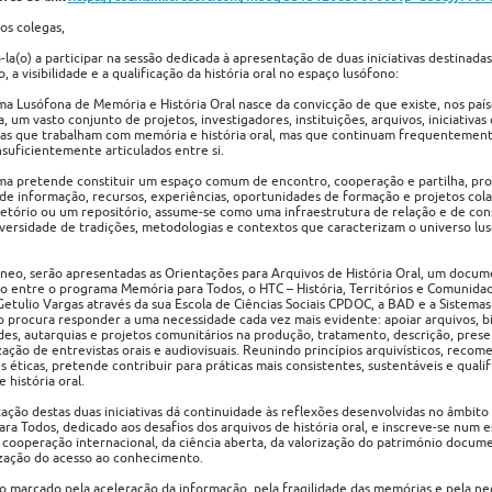
ros colegas,
la(o) a participar na sessão dedicada à apresentação de duas iniciativas destinadas
 a visibilidade e a qualificação da história oral no espaço lusófono:
ma Lusófona de Memória e História Oral nasce da convicção de que existe, nos paíse
 um vasto conjunto de projetos, investigadores, instituições, arquivos, iniciativas 
as que trabalham com memória e história oral, mas que continuam frequentement
insuficientemente articulados entre si.
ma pretende constituir um espaço comum de encontro, cooperação e partilha, p
 de informação, recursos, experiências, oportunidades de formação e projetos cola
etório ou um repositório, assume-se como uma infraestrutura de relação e de cons
iversidade de tradições, metodologias e contextos que caracterizam o universo lus
neo, serão apresentadas as Orientações para Arquivos de História Oral, um docu
o entre o programa Memória para Todos, o HTC – História, Territórios e Comunida
etulio Vargas através da sua Escola de Ciências Sociais CPDOC, a BAD e a Sistemas
procura responder a uma necessidade cada vez mais evidente: apoiar arquivos, bi
des, autarquias e projetos comunitários na produção, tratamento, descrição, pres
ização de entrevistas orais e audiovisuais. Reunindo princípios arquivísticos, reco
s éticas, pretende contribuir para práticas mais consistentes, sustentáveis e quali
 história oral.
ação destas duas iniciativas dá continuidade às reflexões desenvolvidas no âmbito
ra Todos, dedicado aos desafios dos arquivos de história oral, e inscreve-se num 
 cooperação internacional, da ciência aberta, da valorização do património docume
zação do acesso ao conhecimento.
marcado pela aceleração da informação, pela fragilidade das memórias e pela ne