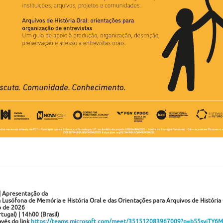
|
Apresentação da
 Lusófona de Memória e História Oral
e das Orientações para Arquivos de História 
o de 2026
ugal) | 14h00 (Brasil)
avés do link
https://teams.microsoft.com/meet/351512083967009?p=b55syjTY6