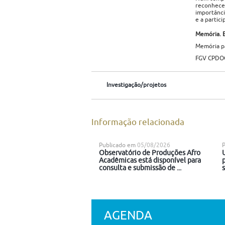
reconhecer
importância
e a partic
Memória. 
Memória pa
FGV CPDOC 
Investigação/projetos
Informação relacionada
Publicado em
05/08/2026
Observatório de Produções Afro
Acadêmicas está disponível para
consulta e submissão de ...
AGENDA