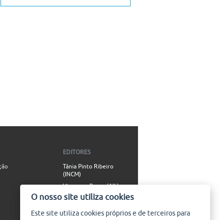
EDITORES
ção
Tânia Pinto Ribeiro
(INCM)
Vincenzo Russo (AIL)
O nosso site utiliza cookies
Simão Valente (AIL)
Este site utiliza
cookies
próprios e de terceiros para
CONTACTO