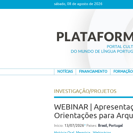
sábado, 08 de agosto de 2026
NOTÍCIAS
FINANCIAMENTO
FORMAÇÃO
INVESTIGAÇÃO/PROJETOS
WEBINAR | Apresentaçã
Orientações para Arqui
⋅
Início:
13/07/2026
Países:
Brasil
, Portugal
História Oral
,
Memória
,
Webinários