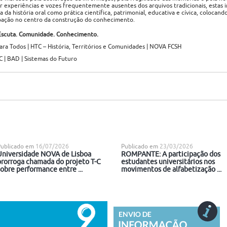
 experiências e vozes frequentemente ausentes dos arquivos tradicionais, estas in
 da história oral como prática científica, patrimonial, educativa e cívica, colocan
ipação no centro da construção do conhecimento.
Escuta. Comunidade. Conhecimento.
ra Todos | HTC – História, Territórios e Comunidades | NOVA FCSH
| BAD | Sistemas do Futuro
Publicado em
16/07/2026
Publicado em
23/03/2026
Universidade NOVA de Lisboa
ROMPANTE: A participação dos
prorroga chamada do projeto T-C
estudantes universitários nos
sobre performance entre ...
movimentos de alfabetização ...