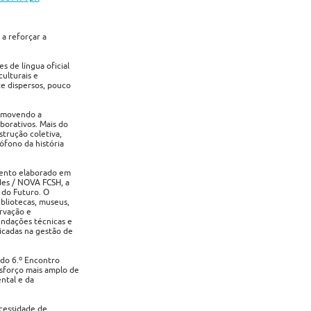
 a reforçar a
s de língua oficial
culturais e
e dispersos, pouco
romovendo a
borativos. Mais do
trução coletiva,
ófono da história
mento elaborado em
des / NOVA FCSH, a
 do Futuro. O
bliotecas, museus,
ervação e
mendações técnicas e
ficadas na gestão de
 do 6.º Encontro
esforço mais amplo de
ntal e da
cessidade de