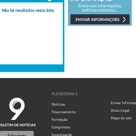
Não há resultados nesta data
PLATAFORMA 9
Enviar Informa
Notícias
Aviso Legal
Financiamento
Mapa do site
Formação
Congressos
Investigação
Subscrever