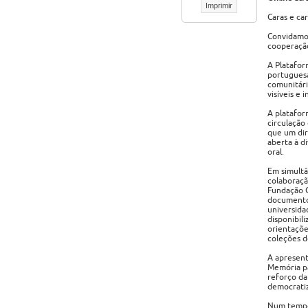
Imprimir
Caras e ca
Convidamo-
cooperação,
A Platafor
portuguesa,
comunitári
visíveis e 
A platafor
circulação
que um dir
aberta à d
oral.
Em simultâ
colaboraçã
Fundação G
documento 
universida
disponibil
orientaçõe
coleções de
A apresent
Memória pa
reforço da
democrati
Num tempo 