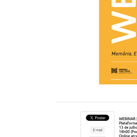
WEBINAR 
Plataforma
13 de julh
E-mail
18h00 (Port
Online atr