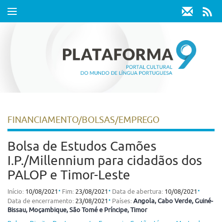
Toggle
navigation
FINANCIAMENTO/BOLSAS/EMPREGO
Bolsa de Estudos Camões
I.P./Millennium para cidadãos dos
PALOP e Timor-Leste
⋅
⋅
⋅
Início:
10/08/2021
Fim:
23/08/2021
Data de abertura:
10/08/2021
⋅
Data de encerramento:
23/08/2021
Países:
Angola
, Cabo Verde
, Guiné-
Bissau
, Moçambique
, São Tomé e Príncipe
, Timor