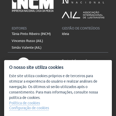
EDITORES
GESTÃO DE CONTEÚDOS
Tânia Pinto Ribeiro (INCM)
Ideia
Vincenzo Russo (AIL)
Simão Valente (AIL)
Enviar Informação
O nosso site utiliza cookies
Aviso Legal
Mapa do site
Este site utiliza
cookies
próprios e de terceiros para
otimizar a experiência do usuário e realizar análises de
SIGA-NOS
navegação. Os últimos só serão utilizados após o
Subscrever
consentimento. Para mais informações, consulte nossa
política de
cookies
.
Política de cookies
Configuração de cookies
Condições de Utilização
© Plataforma9, direitos
reservados.
Salvo indicado o contrário, a