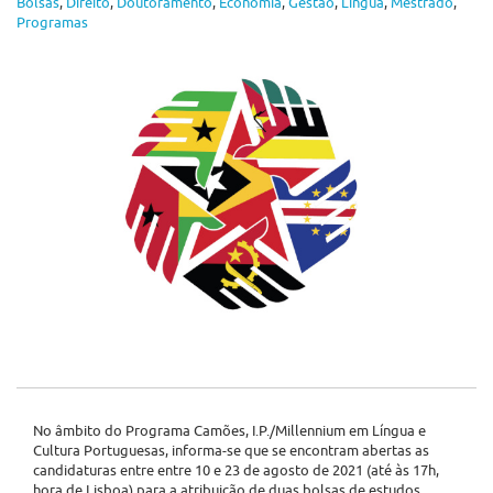
Bolsas
,
Direito
,
Doutoramento
,
Economia
,
Gestão
,
Língua
,
Mestrado
,
Programas
No âmbito do Programa Camões, I.P./Millennium em Língua e
Cultura Portuguesas, informa-se que se encontram abertas as
candidaturas entre entre 10 e 23 de agosto de 2021 (até às 17h,
hora de Lisboa) para a atribuição de duas bolsas de estudos.