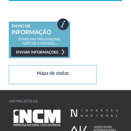
A Sociedade Argentina de Pesquisa e Ensino em História da
Educação (SAIEHE), em conjunto com...
03/08/2026
-
06/08/2026
XI Encontro Latino-Americano de História Oral
XI Encontro Latino-Americano de História Oral História Oral,
para quê? 20 anos do primeiro encontro...
03/08/2026
-
07/08/2026
I Congresso Internacional Saramago Vive! em Belo Horizonte
I Congresso Internacional Saramago Vive! reúne estudiosos
das literaturas de língua portuguesa em Belo Horizonte...
06/07/2026
-
30/11/2026
Mapa de visitas
UM PROJETO DE