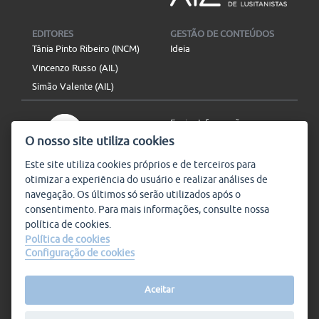
EDITORES
GESTÃO DE CONTEÚDOS
Tânia Pinto Ribeiro (INCM)
Ideia
Vincenzo Russo (AIL)
Simão Valente (AIL)
Enviar Informação
O nosso site utiliza cookies
Aviso Legal
Mapa do site
Este site utiliza
cookies
próprios e de terceiros para
otimizar a experiência do usuário e realizar análises de
SIGA-NOS
navegação. Os últimos só serão utilizados após o
Subscrever
consentimento. Para mais informações, consulte nossa
política de
cookies
.
Política de cookies
Configuração de cookies
Condições de Utilização
© Plataforma9, direitos
reservados.
Salvo indicado o contrário, a
nossa informação pode ser
Aceitar
replicada sem quaisquer
encargos,