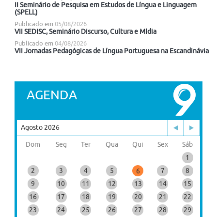
II Seminário de Pesquisa em Estudos de Língua e Linguagem
(SPELL)
Publicado em
05/08/2026
VII SEDISC, Seminário Discurso, Cultura e Mídia
Publicado em
04/08/2026
VII Jornadas Pedagógicas de Língua Portuguesa na Escandinávia
AGENDA
Agosto 2026
Dom
Seg
Ter
Qua
Qui
Sex
Sáb
1
2
3
4
5
7
8
6
9
10
11
12
13
14
15
16
17
18
19
20
21
22
23
24
25
26
27
28
29