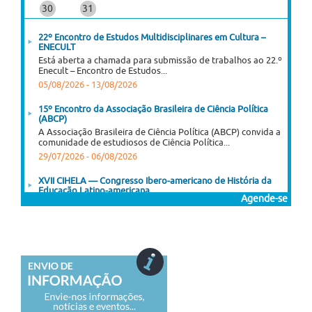
30
31
22º Encontro de Estudos Multidisciplinares em Cultura –
ENECULT
Está aberta a chamada para submissão de trabalhos ao 22.º
Enecult – Encontro de Estudos...
05/08/2026
-
13/08/2026
15º Encontro da Associação Brasileira de Ciência Política
(ABCP)
A Associação Brasileira de Ciência Política (ABCP) convida a
comunidade de estudiosos de Ciência Política...
29/07/2026
-
06/08/2026
XVII CIHELA — Congresso Ibero-americano de História da
Educação Latino-americana
Agende-se
A Sociedade Argentina de Pesquisa e Ensino em História da
Educação (SAIEHE), em conjunto com...
03/08/2026
-
06/08/2026
XI Encontro Latino-Americano de História Oral
XI Encontro Latino-Americano de História Oral História Oral,
para quê? 20 anos do primeiro encontro...
03/08/2026
-
07/08/2026