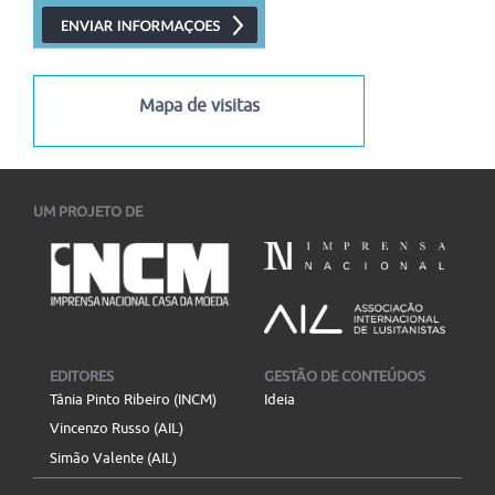
I Congresso Internacional Saramago Vive! em Belo Horizonte
I Congresso Internacional Saramago Vive! reúne estudiosos
das literaturas de língua portuguesa em Belo Horizonte...
06/07/2026
-
30/11/2026
Mapa de visitas
UM PROJETO DE
EDITORES
GESTÃO DE CONTEÚDOS
Tânia Pinto Ribeiro (INCM)
Ideia
Vincenzo Russo (AIL)
Simão Valente (AIL)