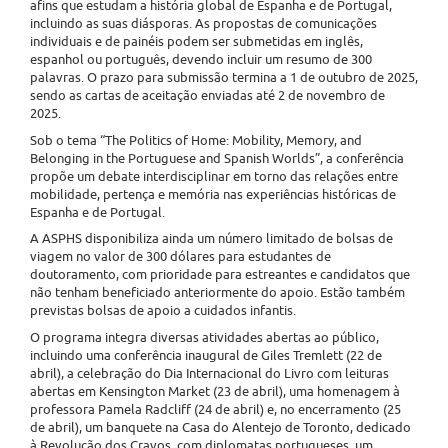
afins que estudam a história global de Espanha e de Portugal,
incluindo as suas diásporas. As propostas de comunicações
individuais e de painéis podem ser submetidas em inglês,
espanhol ou português, devendo incluir um resumo de 300
palavras. O prazo para submissão termina a 1 de outubro de 2025,
sendo as cartas de aceitação enviadas até 2 de novembro de
2025.
Sob o tema “The Politics of Home: Mobility, Memory, and
Belonging in the Portuguese and Spanish Worlds”, a conferência
propõe um debate interdisciplinar em torno das relações entre
mobilidade, pertença e memória nas experiências históricas de
Espanha e de Portugal.
A ASPHS disponibiliza ainda um número limitado de bolsas de
viagem no valor de 300 dólares para estudantes de
doutoramento, com prioridade para estreantes e candidatos que
não tenham beneficiado anteriormente do apoio. Estão também
previstas bolsas de apoio a cuidados infantis.
O programa integra diversas atividades abertas ao público,
incluindo uma conferência inaugural de Giles Tremlett (22 de
abril), a celebração do Dia Internacional do Livro com leituras
abertas em Kensington Market (23 de abril), uma homenagem à
professora Pamela Radcliff (24 de abril) e, no encerramento (25
de abril), um banquete na Casa do Alentejo de Toronto, dedicado
à Revolução dos Cravos, com diplomatas portugueses, um