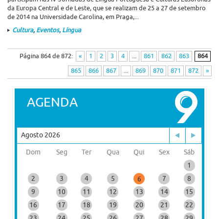
da Europa Central e de Leste, que se realizam de 25 a 27 de setembro
de 2014 na Universidade Carolina, em Praga,...
Cultura
,
Eventos
,
Língua
Página 864 de 872:
«
1
2
3
4
...
861
862
863
864
865
866
867
...
869
870
871
872
»
AGENDA
Agosto 2026
Dom
Seg
Ter
Qua
Qui
Sex
Sáb
1
2
3
4
5
7
8
6
9
10
11
12
13
14
15
16
17
18
19
20
21
22
23
24
25
26
27
28
29