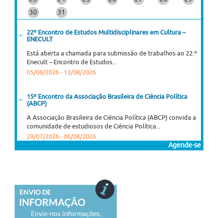
30
31
22º Encontro de Estudos Multidisciplinares em Cultura –
ENECULT
Está aberta a chamada para submissão de trabalhos ao 22.º
Enecult – Encontro de Estudos...
05/08/2026
-
13/08/2026
15º Encontro da Associação Brasileira de Ciência Política
(ABCP)
A Associação Brasileira de Ciência Política (ABCP) convida a
comunidade de estudiosos de Ciência Política...
29/07/2026
-
06/08/2026
Agende-se
XVII CIHELA — Congresso Ibero-americano de História da
Educação Latino-americana
A Sociedade Argentina de Pesquisa e Ensino em História da
Educação (SAIEHE), em conjunto com...
03/08/2026
-
06/08/2026