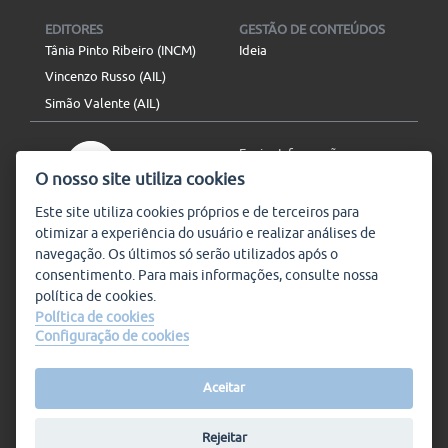
EDITORES
GESTÃO DE CONTEÚDOS
Tânia Pinto Ribeiro (INCM)
Ideia
Vincenzo Russo (AIL)
Simão Valente (AIL)
Enviar Informação
O nosso site utiliza cookies
Aviso Legal
Mapa do site
Este site utiliza
cookies
próprios e de terceiros para
otimizar a experiência do usuário e realizar análises de
SIGA-NOS
navegação. Os últimos só serão utilizados após o
Subscrever
consentimento. Para mais informações, consulte nossa
política de
cookies
.
Política de cookies
Configuração de cookies
Condições de Utilização
© Plataforma9, direitos
reservados.
Salvo indicado o contrário, a
nossa informação pode ser
Aceitar
replicada sem quaisquer
encargos,
desde que referida a
Rejeitar