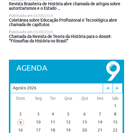
Revista Brasileira de História abre chamada de artigos sobre
autoritarismos e o Estado ...
Publicado em
06/08/2026
Coletânea sobre Educação Profissional e Tecnológica abre
chamada de capítulos
Publicado em
05/08/2026
Chamada da Revista de Teoria da História para o dossiê:
"Filosofias da História no Brasil"
AGENDA
Agosto 2026
Dom
Seg
Ter
Qua
Qui
Sex
Sáb
1
2
3
4
5
6
7
8
10
11
12
13
14
15
9
16
17
18
19
20
21
22