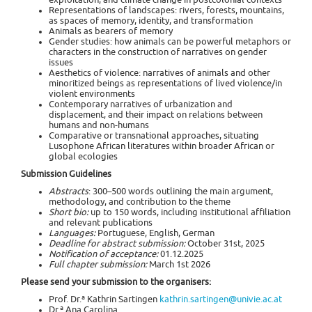
Representations of landscapes: rivers, forests, mountains,
as spaces of memory, identity, and transformation
Animals as bearers of memory
Gender studies: how animals can be powerful metaphors or
characters in the construction of narratives on gender
issues
Aesthetics of violence: narratives of animals and other
minoritized beings as representations of lived violence/in
violent environments
Contemporary narratives of urbanization and
displacement, and their impact on relations between
humans and non-humans
Comparative or transnational approaches, situating
Lusophone African literatures within broader African or
global ecologies
Submission Guidelines
Abstracts
: 300–500 words outlining the main argument,
methodology, and contribution to the theme
Short bio:
up to 150 words, including institutional affiliation
and relevant publications
Languages:
Portuguese, English, German
Deadline for abstract submission:
October 31st, 2025
Notification of acceptance:
01.12.2025
Full chapter submission:
March 1st 2026
Please send your submission to the organisers:
Prof. Dr.ª Kathrin Sartingen
kathrin.sartingen@univie.ac.at
Dr.ª Ana Carolina