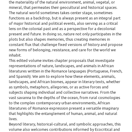
the materiality of the natural environment, animal, vegetal, or
mineral, that permeates their geocultural and historical spaces.
The natural world sometimes takes center stage, sometimes
functions as a backdrop, but is always present as an integral part
of major historical and political events, also serving as a critical
lens on the colonial past and as a perspective for a decolonial
present and future. In doing so, nature not only participates in the
plots but also shapes memories, thus creating memories in
constant flux that challenge fixed versions of history and propose
new forms of belonging, resistance, and care for the world we
inhabit.
This edited volume invites chapter proposals that investigate
representations of nature, landscapes, and animals in African
literatures written in the Romance languages (Portuguese, French,
and Spanish). We aim to explore how these elements, animals,
landscapes, and African biomes, appear in literary texts, whether
as symbols, metaphors, allegories, or as active forces and
subjects shaping individual and collective narratives. From the
vast savanna to the depths of the ocean, from rural cosmologies
to the complex contemporary urban environments, African
literatures of Romance expression present a versatile imaginary
that highlights the entanglement of human, animal, and natural
lives.
Beyond literary, historical-cultural, and symbolic approaches, this
volume also welcomes contributions informed by Ecocritical and