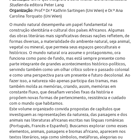
Studien
da editora Peter Lang
Organização:
Prof.ª Dr.ª Kathrin Sartingen (Uni Wien) e Dr.ª Ana
Carolina Torquato (Uni Wien)
O mundo natural desempenha um papel fundamental na
construção identitária e cultural dos países Africanos. Algumas
das obras literárias mais significativas dessas nações refletem, de
formas diversas, a materialidade do ambiente natural, seja animal,
vegetal ou mineral, que permeia seus espaços geoculturais e
históricos. O mundo natural ora assume o protagonismo, ora
funciona como pano de fundo, mas está sempre presente como
parte integrante de grandes acontecimentos histórico-políticos,
servindo também como um olhar crítico sobre o passado colonial
e como uma perspectiva para um presente e futuro decolonial. Ao
fazer isso, a natureza não apenas participa das tramas, mas
também molda as memórias, criando, assim, memórias em
constante fluxo, que desafiam versões fixas da história e
propõem novas formas de pertencimento, resistência e cuidado
com o mundo que habitamos.
Este volume organizado convida propostas de capítulos que
investiguem as representações da natureza, das paisagens e dos
animais nas literaturas africanas escritas nas línguas românicas
(Português, Francês e Espanhol). Buscamos explorar como esses
elementos, animais, paisagens e biomas africano, aparecem nos
textos literários, seja como símbolos, metáforas, alegorias ou