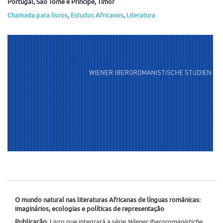
Portugal
, São Tomé e Príncipe
, Timor
Chamada para livros
,
Estudos Africanos
,
Literatura
O mundo natural nas literaturas Africanas de línguas românicas:
imaginários, ecologias e políticas de representação
Publicação
: Livro que integrará a série
Wiener Iberoromanistiche