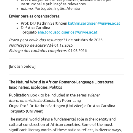
institucional e publicações relevantes
Idioma
: Português, Inglês, Alemão
Enviar para as organizadoras:
Prof. Dr.ª Kathrin Sartingen
kathrin.sartingen@univie.ac.at
Dr.ª Ana Carolina
Torquato
ana.torquato.guerios@univie.ac.at
Prazo para envio dos resumos:
31 de outubro de 2025
Notificação de aceite:
Até 01.12.2025
Entrega dos capítulos completos
: 01.03.2026
[English below]
The Natural World in African Romance-Language Literatures:
Imaginaries, Ecologies, Politics
Publication:
Book to be included in the series
Wiener
Iberoromanistische Studien
by Peter Lang
Orgs.:
Prof. Dr. Kathrin Sartingen (Uni Wien) e Dr. Ana Carolina
Torquato (Uni Wien)
The natural world plays a fundamental role in the identity and
cultural construction of African countries. Some of the most
significant literary works of these nations reflect, in diverse ways,