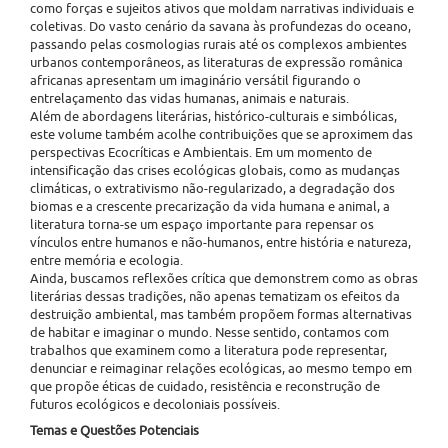
como forças e sujeitos ativos que moldam narrativas individuais e
coletivas. Do vasto cenário da savana às profundezas do oceano,
passando pelas cosmologias rurais até os complexos ambientes
urbanos contemporâneos, as literaturas de expressão românica
africanas apresentam um imaginário versátil figurando o
entrelaçamento das vidas humanas, animais e naturais.
Além de abordagens literárias, histórico-culturais e simbólicas,
este volume também acolhe contribuições que se aproximem das
perspectivas Ecocríticas e Ambientais. Em um momento de
intensificação das crises ecológicas globais, como as mudanças
climáticas, o extrativismo não-regularizado, a degradação dos
biomas e a crescente precarização da vida humana e animal, a
literatura torna-se um espaço importante para repensar os
vínculos entre humanos e não-humanos, entre história e natureza,
entre memória e ecologia.
Ainda, buscamos reflexões crítica que demonstrem como as obras
literárias dessas tradições, não apenas tematizam os efeitos da
destruição ambiental, mas também propõem formas alternativas
de habitar e imaginar o mundo. Nesse sentido, contamos com
trabalhos que examinem como a literatura pode representar,
denunciar e reimaginar relações ecológicas, ao mesmo tempo em
que propõe éticas de cuidado, resistência e reconstrução de
futuros ecológicos e decoloniais possíveis.
Temas e Questões Potenciais