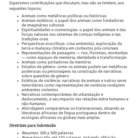
Esperamos contribuições que discutam, mas não se limitem, aos
seguintes tópicos:
Animais como metáforas políticas ou históricas
Animais estéticos: o papel dos animais como fundadores
de imaginários culturais
Espiritualidades e cosmologias: o papel dos animais e das
forças naturais nos sistemas de crenças indígenas e nas
tradições orais
Perspectivas ecocríticas: crise ambiental, exploração da
terra e mudança climática em contextos pós-coloniais
Representações de paisagens — rios, florestas, montanhas
— como espaços de memória, identidade e transformação
Animais como portadores da memória
Estudos de gênero: como os animais podem ser metáforas
poderosas ou personagens na construção de narrativas
sobre questões de gênero
Estéticas de violência: narrativas de animais e outros seres
minoritários como representações de violência vivida/em
ambientes violentos
Narrativas contemporâneas de urbanização e
deslocamento, e seu impacto nas relações entre humanos e
não-humanos
Abordagens comparativas ou transnacionais, situando as
literaturas africanas de língua portuguesa dentro de
ecologias africanas ou globais mais amplas
Diretrizes para Submissão
Resumos
: 300 a 500 palavras
Breve biografia
: até 150 palavras, incluindo afiliação