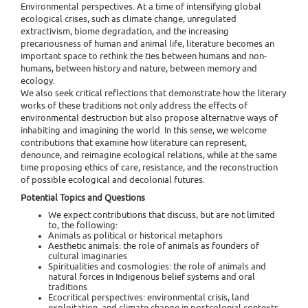
Environmental perspectives. At a time of intensifying global
ecological crises, such as climate change, unregulated
extractivism, biome degradation, and the increasing
precariousness of human and animal life, literature becomes an
important space to rethink the ties between humans and non-
humans, between history and nature, between memory and
ecology.
We also seek critical reflections that demonstrate how the literary
works of these traditions not only address the effects of
environmental destruction but also propose alternative ways of
inhabiting and imagining the world. In this sense, we welcome
contributions that examine how literature can represent,
denounce, and reimagine ecological relations, while at the same
time proposing ethics of care, resistance, and the reconstruction
of possible ecological and decolonial futures.
Potential Topics and Questions
We expect contributions that discuss, but are not limited
to, the following:
Animals as political or historical metaphors
Aesthetic animals: the role of animals as founders of
cultural imaginaries
Spiritualities and cosmologies: the role of animals and
natural forces in Indigenous belief systems and oral
traditions
Ecocritical perspectives: environmental crisis, land
exploitation, and climate change in postcolonial contexts