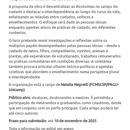
A proposta da obra é descentralizar as dicotomias no campo do
cuidado e destacar a interdependência ao longo do curso da vida,
enfatizando as relações entre cuidados, velhices e
envelhecimentos. O enfoque será dado às pessoas idosas
enquanto agentes ativos de práticas de cuidado, em diferentes
contextos.
O livro pretende reunir investigações e reflexões sobre os
múltiplos papéis desempenhados pelas pessoas idosas – desde o
cuidado de netos, filhos, companheiros, vizinhos, animais e
plantas, até experiências de voluntariado, trabalhos remunerados
ou práticas comunitárias em condições diversas. A coletânea
também procura articular olhares teórico-políticos e agendas
coletivas que abordem o envelhecimento numa perspetiva plural
e interdependente.
A organização está a cargo de
Natalia Negretti (FCMSCSP/PAGU-
Unicamp)
.
Público-alvo:
doutores, doutorandos e mestres. É permitida a
participação de mestrandos e graduandos como coautores, desde
que em conjunto com os perfis principais. Cada artigo poderá ter
até cinco autores.
Prazo para submissão:
até
10 de novembro de 2025
.
Toda a informação no edital em anexo.