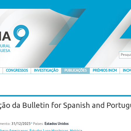
CONGRESSOS
INVESTIGAÇÃO
PUBLICAÇÕES
PRÉMIOS INCM
INCM
o da Bulletin for Spanish and Portugu
⋅
amento:
31/12/2025
Países:
Estados Unidos
Ibero-Americanos
,
Estudos Luso-Hispânicos
,
História