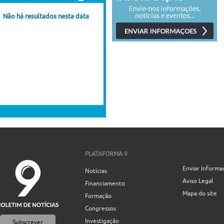
Não há resultados nesta data
PLATAFORMA 9
Enviar Informa
Notícias
Aviso Legal
Financiamento
Mapa do site
Formação
Congressos
Investigação
Subscrever