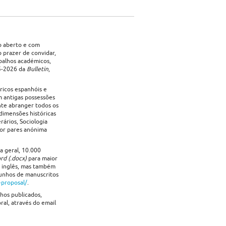
so aberto e com
o prazer de convidar,
abalhos académicos,
25-2026 da
Bulletin
,
ricos espanhóis e
 antigas possessões
nte abranger todos os
dimensões históricas
rários, Sociologia
por pares anónima
a geral, 10.000
rd (.docx)
para maior
 inglês, mas também
cunhos de manuscritos
-proposal/
.
lhos publicados,
al, através do email