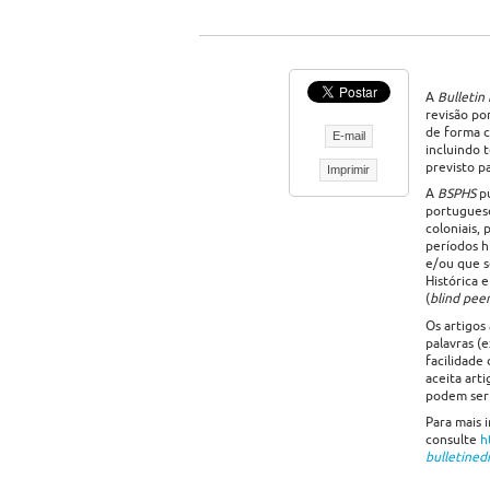
A
Bulletin
revisão po
de forma c
E-mail
incluindo 
previsto p
Imprimir
A
BSPHS
pu
portuguese
coloniais,
períodos h
e/ou que s
Histórica 
(
blind pee
Os artigos
palavras (
facilidade
aceita art
podem ser 
Para mais 
consulte
h
bulletined