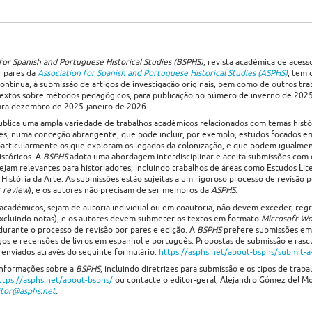
 for Spanish and Portuguese Historical Studies (BSPHS)
, revista académica de aces
r pares da
Association for Spanish and Portuguese Historical Studies (ASPHS)
, tem 
ontínua, à submissão de artigos de investigação originais, bem como de outros tr
textos sobre métodos pedagógicos, para publicação no número de inverno de 20
ara dezembro de 2025-janeiro de 2026.
blica uma ampla variedade de trabalhos académicos relacionados com temas histó
s, numa conceção abrangente, que pode incluir, por exemplo, estudos focados em
 particularmente os que exploram os legados da colonização, e que podem igualme
istóricos. A
BSPHS
adota uma abordagem interdisciplinar e aceita submissões com 
ejam relevantes para historiadores, incluindo trabalhos de áreas como Estudos Lite
e História da Arte. As submissões estão sujeitas a um rigoroso processo de revisão 
r review
), e os autores não precisam de ser membros da
ASPHS
.
 académicos, sejam de autoria individual ou em coautoria, não devem exceder, regr
excluindo notas), e os autores devem submeter os textos em formato
Microsoft Wo
 durante o processo de revisão por pares e edição. A
BSPHS
prefere submissões em
igos e recensões de livros em espanhol e português. Propostas de submissão e ras
enviados através do seguinte formulário:
https://asphs.net/about-bsphs/submit-a
informações sobre a
BSPHS
, incluindo diretrizes para submissão e os tipos de traba
ttps://asphs.net/about-bsphs/
ou contacte o editor-geral, Alejandro Gómez del Mor
itor@asphs.net
.