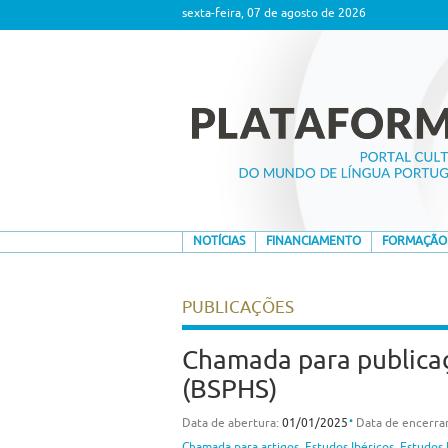
sexta-feira, 07 de agosto de 2026
NOTÍCIAS
FINANCIAMENTO
FORMAÇÃO
PUBLICAÇÕES
Chamada para publicaçã
(BSPHS)
⋅
Data de abertura:
01/01/2025
Data de encerr
Chamada para artigos
,
Estudos Ibéricos
,
Estudos 