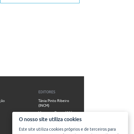
EDITORES
ção
Tânia Pinto Ribeiro
(INCM)
Vincenzo Russo (AIL)
O nosso site utiliza cookies
Simão Valente (AIL)
Este site utiliza
cookies
próprios e de terceiros para
CONTACTO