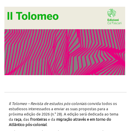
Il Tolomeo – Revista de estudos pós-coloniais
convida todos os
estudiosos interessados a enviar as suas propostas para a
próxima edição de 2026 (n.° 28). A edição será dedicada ao tema
da
raça
, das
fronteiras
e da
migração através e em torno do
Atlântico pós-colonial
.