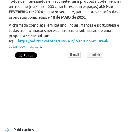
Todos os interessados em submeter uma proposta podem enviar
um resumo (máximo 1.000 caracteres, com espaços)
até 9 de
FEVEREIRO de 2026
. O prazo seguinte, para a apresentação das
propostas completas, é
18 de MAIO de 2026
.
A chamada completa (em italiano, inglês, francês e português) e
todas as informações necessárias para a submissão de uma
proposta se encontram
aqui:
https://edizionicafoscari.unive.it/it/edizioni/riviste/il-
tolomeo/info#call
.
E-mail
Imprimir
Publicações