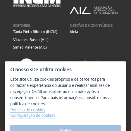
EDITORES
GESTÃO DE CONTEÚDOS
Tânia Pinto Ribeiro (INCM)
Ideia
Vincenzo Russo (AIL)
Simão Valente (AIL)
Enviar Informação
O nosso site utiliza cookies
Aviso Legal
Mapa do site
Este site utiliza
cookies
próprios e de terceiros para
otimizar a experiência do usuário e realizar análises de
SIGA-NOS
navegação. Os últimos só serão utilizados após o
Subscrever
consentimento. Para mais informações, consulte nossa
política de
cookies
.
Política de cookies
Configuração de cookies
Condições de Utilização
© Plataforma9, direitos
reservados.
Salvo indicado o contrário, a
nossa informação pode ser
Aceitar