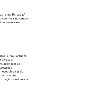
asil e em Portugal"
 disponíveis no campo
ção ocorrerá em
rasil e em Portugal,
(inicial e
relacionadas ao
scolares e
s metodológicas do
 com foco nos
 formação considerada