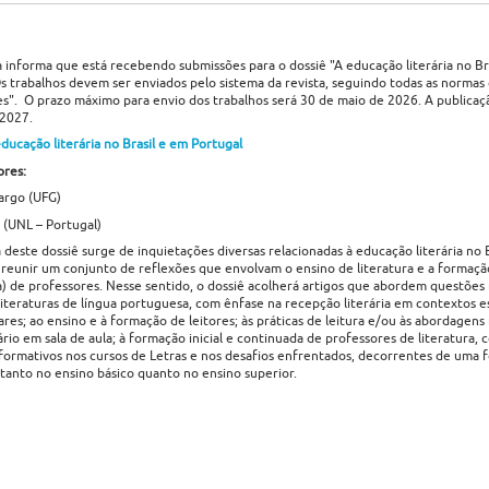
a informa que está recebendo submissões para o dossiê "A educação literária no Br
 Os trabalhos devem ser enviados pelo sistema da revista, seguindo todas as normas
s". O prazo máximo para envio dos trabalhos será 30 de maio de 2026. A publica
 2027.
ducação literária no Brasil e em Portugal
res:
argo (UFG)
a (UNL – Portugal)
 deste dossiê surge de inquietações diversas relacionadas à educação literária no B
reunir um conjunto de reflexões que envolvam o ensino de literatura e a formação 
) de professores. Nesse sentido, o dossiê acolherá artigos que abordem questões 
literaturas de língua portuguesa, com ênfase na recepção literária em contextos e
ares; ao ensino e à formação de leitores; às práticas de leitura e/ou às abordagen
ário em sala de aula; à formação inicial e continuada de professores de literatura,
formativos nos cursos de Letras e nos desafios enfrentados, decorrentes de uma
a tanto no ensino básico quanto no ensino superior.