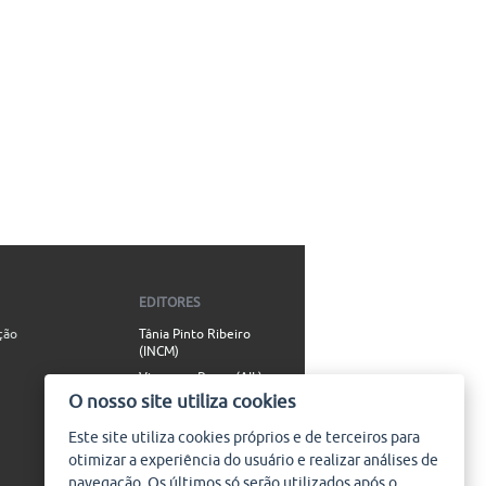
EDITORES
ção
Tânia Pinto Ribeiro
(INCM)
Vincenzo Russo (AIL)
O nosso site utiliza cookies
Simão Valente (AIL)
Este site utiliza
cookies
próprios e de terceiros para
CONTACTO
otimizar a experiência do usuário e realizar análises de
info@plataforma9.com
navegação. Os últimos só serão utilizados após o