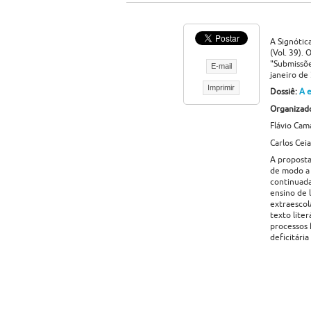
A Signótic
(Vol. 39).
"Submissõe
E-mail
janeiro de
Imprimir
Dossiê:
A e
Organizado
Flávio Cam
Carlos Cei
A proposta
de modo a 
continuada
ensino de 
extraescol
texto liter
processos 
deficitári