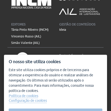
EDITORES
GESTÃO DE CONTEÚDOS
Tânia Pinto Ribeiro (INCM)
Ideia
Vincenzo Russo (AIL)
Simão Valente (AIL)
Enviar Informação
O nosso site utiliza cookies
Aviso Legal
Mapa do site
Este site utiliza
cookies
próprios e de terceiros para
otimizar a experiência do usuário e realizar análises de
SIGA-NOS
navegação. Os últimos só serão utilizados após o
Subscrever
consentimento. Para mais informações, consulte nossa
política de
cookies
.
Política de cookies
Configuração de cookies
Condições de Utilização
© Plataforma9, direitos
reservados.
Salvo indicado o contrário, a
nossa informação pode ser