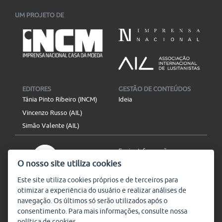
UM PROJETO DE
EDITORES
GESTÃO DE CONTEÚDOS
Tânia Pinto Ribeiro (INCM)
Ideia
Vincenzo Russo (AIL)
Simão Valente (AIL)
Enviar Informação
O nosso site utiliza cookies
Aviso Legal
Mapa do site
Este site utiliza
cookies
próprios e de terceiros para
otimizar a experiência do usuário e realizar análises de
SIGA-NOS
navegação. Os últimos só serão utilizados após o
Subscrever
consentimento. Para mais informações, consulte nossa
política de
cookies
.