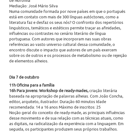
de Noronha
Mediação: José Mário Silva
Numa comunidade formada por nove países em que o português
está em contato com mais de 300 línguas autóctones, como a
literatura faz e desfaz os seus nós? O confronto dos repertórios
linguísticos, temáticos e estéticos permite traçar as afinidades,
influências ou contrastes no cenário literário de língua
portuguesa. Com autores que incorporam nas suas obras
referências ao vasto universo cultural dessa comunidade, o
encontro discute o impacto que autores de um país exercem
sobre os de outros e os processos de metabolismo ou de rejeição
de elementos alheios.
Dia 7 de outubro
11h Oficina para a família
16h Para jovens: Workshop de ready-mades,
criação literária
baseada na apropriação de palavras alheias. Com João Concha,
editor, arquiteto, ilustrador. Duração 60 minutos Idade
recomendada: 14 a 16 anos Máximo de inscritos: 25
Noção geral do conceito de ready-made, as principais influências
desse movimento e de sua relação com as técnicas atuais, como
as digitais, na radicalização da experiência com a linguagem. Em
seguida, os participantes produzem seus próprios trabalhos.