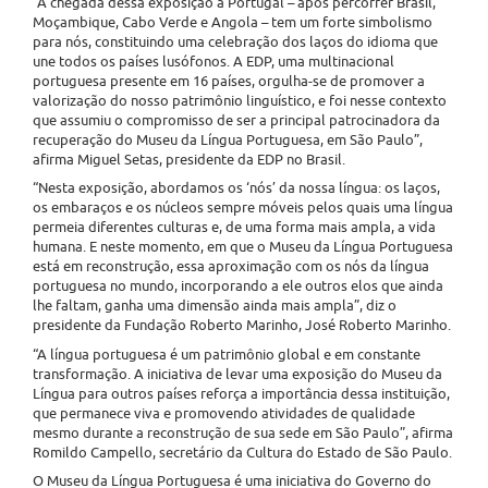
“A chegada dessa exposição a Portugal – após percorrer Brasil,
Moçambique, Cabo Verde e Angola – tem um forte simbolismo
para nós, constituindo uma celebração dos laços do idioma que
une todos os países lusófonos. A EDP, uma multinacional
portuguesa presente em 16 países, orgulha-se de promover a
valorização do nosso patrimônio linguístico, e foi nesse contexto
que assumiu o compromisso de ser a principal patrocinadora da
recuperação do Museu da Língua Portuguesa, em São Paulo”,
afirma Miguel Setas, presidente da EDP no Brasil.
“Nesta exposição, abordamos os ‘nós’ da nossa língua: os laços,
os embaraços e os núcleos sempre móveis pelos quais uma língua
permeia diferentes culturas e, de uma forma mais ampla, a vida
humana. E neste momento, em que o Museu da Língua Portuguesa
está em reconstrução, essa aproximação com os nós da língua
portuguesa no mundo, incorporando a ele outros elos que ainda
lhe faltam, ganha uma dimensão ainda mais ampla”, diz o
presidente da Fundação Roberto Marinho, José Roberto Marinho.
“A língua portuguesa é um patrimônio global e em constante
transformação. A iniciativa de levar uma exposição do Museu da
Língua para outros países reforça a importância dessa instituição,
que permanece viva e promovendo atividades de qualidade
mesmo durante a reconstrução de sua sede em São Paulo”, afirma
Romildo Campello, secretário da Cultura do Estado de São Paulo.
O Museu da Língua Portuguesa é uma iniciativa do Governo do