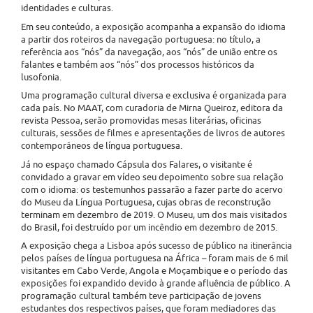
identidades e culturas.
Em seu conteúdo, a exposição acompanha a expansão do idioma
a partir dos roteiros da navegação portuguesa: no título, a
referência aos “nós” da navegação, aos “nós” de união entre os
falantes e também aos “nós” dos processos históricos da
lusofonia.
Uma programação cultural diversa e exclusiva é organizada para
cada país. No MAAT, com curadoria de Mirna Queiroz, editora da
revista Pessoa, serão promovidas mesas literárias, oficinas
culturais, sessões de filmes e apresentações de livros de autores
contemporâneos de língua portuguesa.
Já no espaço chamado Cápsula dos Falares, o visitante é
convidado a gravar em vídeo seu depoimento sobre sua relação
com o idioma: os testemunhos passarão a fazer parte do acervo
do Museu da Língua Portuguesa, cujas obras de reconstrução
terminam em dezembro de 2019. O Museu, um dos mais visitados
do Brasil, foi destruído por um incêndio em dezembro de 2015.
A exposição chega a Lisboa após sucesso de público na itinerância
pelos países de língua portuguesa na África – foram mais de 6 mil
visitantes em Cabo Verde, Angola e Moçambique e o período das
exposições foi expandido devido à grande afluência de público. A
programação cultural também teve participação de jovens
estudantes dos respectivos países, que foram mediadores das