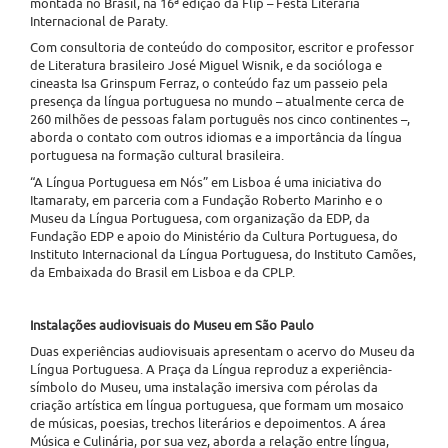
montada no Brasil, na 16ª edição da Flip – Festa Literária
Internacional de Paraty.
Com consultoria de conteúdo do compositor, escritor e professor
de Literatura brasileiro José Miguel Wisnik, e da socióloga e
cineasta Isa Grinspum Ferraz, o conteúdo faz um passeio pela
presença da língua portuguesa no mundo – atualmente cerca de
260 milhões de pessoas falam português nos cinco continentes –,
aborda o contato com outros idiomas e a importância da língua
portuguesa na formação cultural brasileira.
“A Língua Portuguesa em Nós” em Lisboa é uma iniciativa do
Itamaraty, em parceria com a Fundação Roberto Marinho e o
Museu da Língua Portuguesa, com organização da EDP, da
Fundação EDP e apoio do Ministério da Cultura Portuguesa, do
Instituto Internacional da Língua Portuguesa, do Instituto Camões,
da Embaixada do Brasil em Lisboa e da CPLP.
Instalações audiovisuais do Museu em São Paulo
Duas experiências audiovisuais apresentam o acervo do Museu da
Língua Portuguesa. A Praça da Língua reproduz a experiência-
símbolo do Museu, uma instalação imersiva com pérolas da
criação artística em língua portuguesa, que formam um mosaico
de músicas, poesias, trechos literários e depoimentos. A área
Música e Culinária, por sua vez, aborda a relação entre língua,