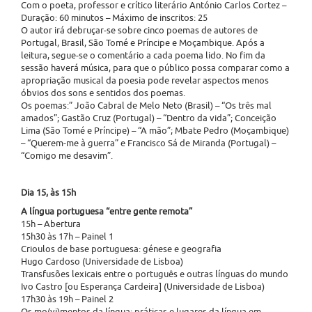
Com o poeta, professor e crítico literário António Carlos Cortez –
Duração: 60 minutos – Máximo de inscritos: 25
O autor irá debruçar-se sobre cinco poemas de autores de
Portugal, Brasil, São Tomé e Príncipe e Moçambique. Após a
leitura, segue-se o comentário a cada poema lido. No fim da
sessão haverá música, para que o público possa comparar como a
apropriação musical da poesia pode revelar aspectos menos
óbvios dos sons e sentidos dos poemas.
Os poemas:” João Cabral de Melo Neto (Brasil) – “Os três mal
amados”; Gastão Cruz (Portugal) – “Dentro da vida”; Conceição
Lima (São Tomé e Príncipe) – “A mão”; Mbate Pedro (Moçambique)
– “Querem-me à guerra” e Francisco Sá de Miranda (Portugal) –
“Comigo me desavim”.
Dia 15, às 15h
A língua portuguesa “entre gente remota”
15h – Abertura
15h30 às 17h – Painel 1
Crioulos de base portuguesa: génese e geografia
Hugo Cardoso (Universidade de Lisboa)
Transfusões lexicais entre o português e outras línguas do mundo
Ivo Castro [ou Esperança Cardeira] (Universidade de Lisboa)
17h30 às 19h – Painel 2
Os mo(vi)mentos da língua: práticas e lugares da língua em