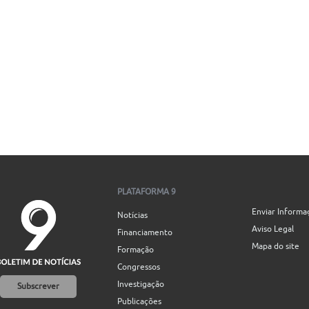
PLATAFORMA 9
Enviar Informa
Notícias
Aviso Legal
Financiamento
Mapa do site
Formação
Congressos
Investigação
Subscrever
Publicações