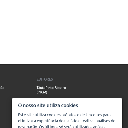
EDITORES
ção
Tânia Pinto Ribeiro
(INCM)
Vincenzo Russo (AIL)
O nosso site utiliza cookies
Simão Valente (AIL)
Este site utiliza
cookies
próprios e de terceiros para
CONTACTO
otimizar a experiência do usuário e realizar análises de
info@plataforma9.com
navegação. Os últimos só serão utilizados após o