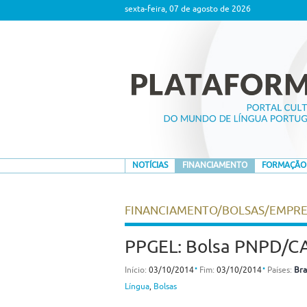
sexta-feira, 07 de agosto de 2026
NOTÍCIAS
FINANCIAMENTO
FORMAÇÃO
FINANCIAMENTO/BOLSAS/EMPR
PPGEL: Bolsa PNPD/CA
⋅
⋅
Início:
03/10/2014
Fim:
03/10/2014
Países:
Bras
Língua
,
Bolsas