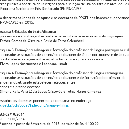
orna pública a abertura de inscrições para a seleção de um bolsista em nível de P
 Programa Nacional de Pós-Doutorado (PNPD/CAPES).
ão descritas as linhas de pesquisa e os docentes do PPGEL habilitados a supervision
PNPD/CAPES em 2015:
esquisa 2-Estudos do texto/discurso
processos de construção textual e aspetos interativo-discursivos da linguagem.
Esther Gomes de Oliveira e Paulo de Tarso Galembeck
esquisa 3-Ensino/aprendizagem e formação do professor de língua portuguesa e d
recionados às situações de ensino/aprendizagem de língua portuguesa e de linguag
o estabelecer relações entre aspetos teóricos e a prática docente.
Elvira Lopes Nascimento e Loredana Limoli
esquisa 4-Ensino/aprendizagem e formação do professor de língua estrangeira
recionados às situações de ensino/aprendizagem e de formação do professor de
rangeira, objetivando estabelecer relações entre
óricos e a prática docente.
Simone Reis, Vera Lúcia Lopes Cristovão e Telma Nunes Gimenez
s sobre os docentes podem ser encontradas no endereço:
.uel.br/cch/ppgel/index.php/areas-e-linhas
.
 até 03/10/2014
 até 31/10/2014
2 meses, a partir de fevereiro de 2015, no valor de R$ 4.100,00