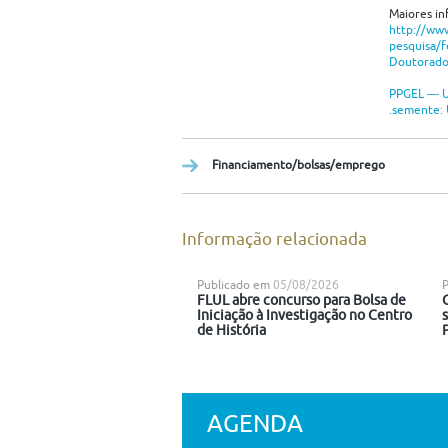
Maiores i
http://www
pesquisa/
Doutorad
PPGEL ― U
.semente
:
Financiamento/bolsas/emprego
Informação relacionada
Publicado em
05/08/2026
FLUL abre concurso para Bolsa de
Iniciação à Investigação no Centro
de História
AGENDA