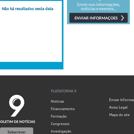
Não há resultados nesta data
PLATAFORMA 9
Enviar Informa
Notícias
Aviso Legal
Financiamento
Mapa do site
Formação
Congressos
Investigação
Subscrever