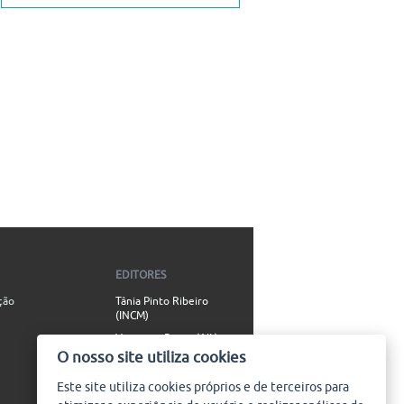
EDITORES
ção
Tânia Pinto Ribeiro
(INCM)
Vincenzo Russo (AIL)
O nosso site utiliza cookies
Simão Valente (AIL)
Este site utiliza
cookies
próprios e de terceiros para
CONTACTO