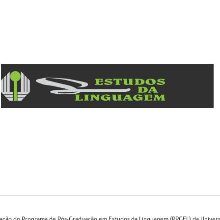
ção do Programa de Pós-Graduação em Estudos da Linguagem (PPGEL) da Univers