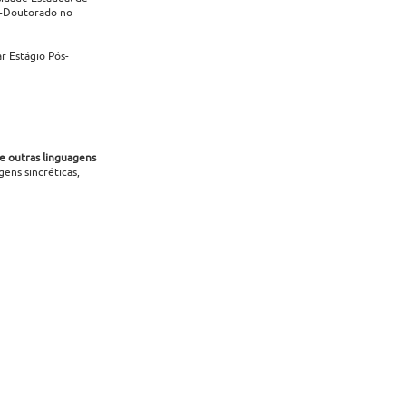
ós-Doutorado no
ar Estágio Pós-
e outras linguagens
ens sincréticas,