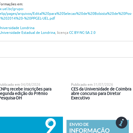
nformações em:
.uel.br/grupo-
felip/pages/arquivos/Edital%20para%20Selecao%20de%20Bolsista%20de%20Pos-
o%202014%20-%20PPGEL-UEL.pdf
niversidade Londrina
Universidade Estadual de Londrina
, licença
CC BY-NC-SA 2.0
Publicado em
04/08/2026
Publicado em
31/07/2026
CNPq recebe inscrições para
CES da Universidade de Coimbra
segunda edição do Prêmio
abre concurso para Diretor
Pesquisa-DH
Executivo