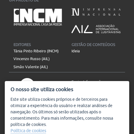
UM PROJETO DE
EDITORES
GESTÃO DE CONTEÚDOS
Tânia Pinto Ribeiro (INCM)
Ideia
Vincenzo Russo (AIL)
Simão Valente (AIL)
Enviar Informação
O nosso site utiliza cookies
Aviso Legal
Mapa do site
Este site utiliza
cookies
próprios e de terceiros para
otimizar a experiência do usuário e realizar análises de
SIGA-NOS
navegação. Os últimos só serão utilizados após o
Subscrever
consentimento. Para mais informações, consulte nossa
política de
cookies
.
Política de cookies