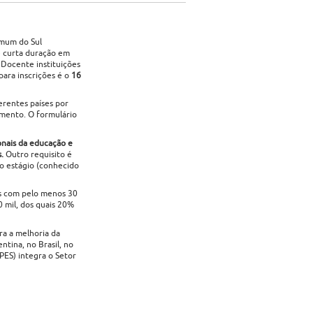
omum do Sul
e curta duração em
Docente instituições
ara inscrições é o
16
erentes países por
amento. O formulário
onais da educação e
.
Outro requisito é
 o estágio (conhecido
tes com pelo menos 30
 mil, dos quais 20%
a a melhoria da
tina, no Brasil, no
PES) integra o Setor