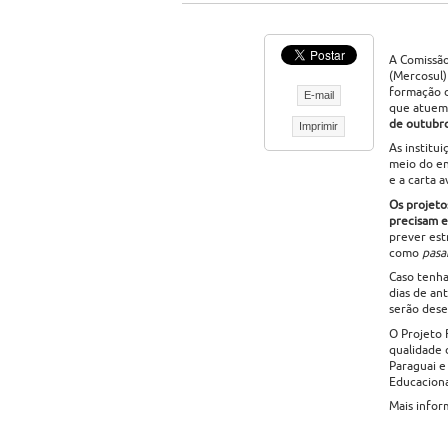
A Comissão
(Mercosul)
formação d
E-mail
que atuem 
de outubr
Imprimir
As institu
meio do en
e a carta 
Os projeto
precisam e
prever est
como
pasa
Caso tenha
dias de an
serão dese
O Projeto 
qualidade 
Paraguai e
Educaciona
Mais infor