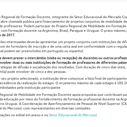
 Regional de Formação Docente, integrante do Setor Educacional do Mercado C
 abre chamada pública para financiamento de projetos conjuntos de mobilidade d
e professores. Podem participar do Projeto Regional de Mobilidade em Formação 
com formação docente na Argentina, Brasil, Paraguai e Uruguai. O prazo máximo p
o de 2017.
ições interessadas deverão apresentar um projeto conjunto com instituições de dif
vio do formulário de inscrição e de uma carta aval em conformidade com o regul
aval podem ser preenchidos em português ou espanhol.
s devem prever o intercâmbio (visita ou recepção) de docentes ou outros profissi
nvolver duas ou mais instituições de formação de professores de diferentes países
ratégias de difusão e socialização dos resultados. Com duração de cinco dias úteis,
ntía)
pode envolver de cinco a dez pessoas.
 seu projeto selecionado, a instituição deve comunicar a lista final de participan
tecedência da realização do estágio. O orçamento máximo de cada estágio é US$ 20
mbolsados pela instituição participante.
Regional de Mobilidade em Formação Docente apoia propostas que contribuam par
da educação por meio do fortalecimento da formação profissional docente na Argen
 no Uruguai. A Coordenação de Aperfeiçoamento de Pessoal de Nível Superior (CA
l do Mercosul, com representantes em diversas comissões.
mações no edital em anexo e no
Setor Educacional do Mercosul
.