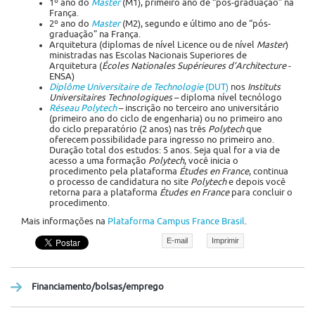
1º ano do
Master
(M1), primeiro ano de “pós-graduação” na
França.
2º ano do
Master
(M2), segundo e último ano de “pós-
graduação” na França.
Arquitetura (diplomas de nível Licence ou de nível
Master
)
ministradas nas Escolas Nacionais Superiores de
Arquitetura (
Écoles Nationales Supérieures d’Architecture
-
ENSA)
Diplôme Universitaire de Technologie
(DUT)
nos
Instituts
Universitaires Technologiques
– diploma nível tecnólogo
Réseau Polytech
– inscrição no terceiro ano universitário
(primeiro ano do ciclo de engenharia) ou no primeiro ano
do ciclo preparatório (2 anos) nas três
Polytech
que
oferecem possibilidade para ingresso no primeiro ano.
Duração total dos estudos: 5 anos. Seja qual for a via de
acesso a uma formação
Polytech
, você inicia o
procedimento pela plataforma
Études en France
, continua
o processo de candidatura no site
Polytech
e depois você
retorna para a plataforma
Études en France
para concluir o
procedimento.
Mais informações na
Plataforma Campus France Brasil
.
E-mail
Imprimir
Financiamento/bolsas/emprego