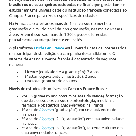
brasileiros ou estrangeiros residentes no Brasil
que gostariam de
estudar em uma universidade ou instituição francesa conectada ao
Campus France para níveis específicos de estudos.
Na França, são ofertados mais de 4 mil cursos do nível da
graduação e 7 mil do nível da pós-graduação, nas mais diversas
áreas. Além disso, são mais de 1.300 opções oferecidas
parcialmente ou integralmente em inglês.
A plataforma
Etudes en France
está liberada para os interessados
em participar desta edição da campanha de candidaturas. O
sistema de ensino superior francês é organizado da seguinte
maneira:
Licence (equivalente a graduação): 3 anos
Master (equivalente a mestrado): 2 anos
Doctorat (doutorado): 3 anos
Níveis de estudos disponíveis no Campus France Brasil:
PACES (primeiro ano comum na área da saúde): formação
que dá acesso aos cursos de odontologia, medicina,
farmácia e obstetrícia (
sage-femme
) na França
1º ano de
Licence
(“graduação”) em uma universidade
francesa
2º ano de
Licence
(L2 - “graduação”) em uma universidade
francesa.
3º ano de
Licence
(L3 - “graduação”), terceiro e último em
uma universidade francesa.