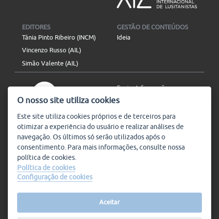
EDITORES
GESTÃO DE CONTEÚDOS
Tânia Pinto Ribeiro (INCM)
Ideia
Vincenzo Russo (AIL)
Simão Valente (AIL)
Enviar Informação
O nosso site utiliza cookies
Aviso Legal
Mapa do site
Este site utiliza
cookies
próprios e de terceiros para
otimizar a experiência do usuário e realizar análises de
SIGA-NOS
navegação. Os últimos só serão utilizados após o
Subscrever
consentimento. Para mais informações, consulte nossa
política de
cookies
.
Política de cookies
Configuração de cookies
Condições de Utilização
© Plataforma9, direitos
reservados.
Salvo indicado o contrário, a
nossa informação pode ser
Aceitar
replicada sem quaisquer
encargos,