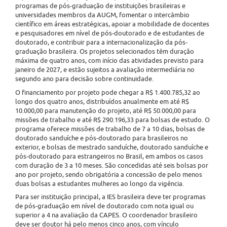
programas de pós-graduação de instituições brasileiras e
universidades membros da AUGM, fomentar o intercâmbio
científico em áreas estratégicas, apoiar a mobilidade de docentes
e pesquisadores em nível de pós-doutorado e de estudantes de
doutorado, e contribuir para a internacionalização da pós-
graduação brasileira. Os projetos selecionados têm duração
máxima de quatro anos, com início das atividades previsto para
janeiro de 2027, e estão sujeitos a avaliação intermediária no
segundo ano para decisão sobre continuidade.
O financiamento por projeto pode chegar a R$ 1.400.785,32 ao
longo dos quatro anos, distribuídos anualmente em até R$
10.000,00 para manutenção do projeto, até R$ 50.000,00 para
missões de trabalho e até R$ 290.196,33 para bolsas de estudo. O
programa oferece missões de trabalho de 7 a 10 dias, bolsas de
doutorado sanduíche e pós-doutorado para brasileiros no
exterior, e bolsas de mestrado sanduíche, doutorado sanduíche e
pós-doutorado para estrangeiros no Brasil, em ambos os casos
com duração de 3 a 10 meses. São concedidas até seis bolsas por
ano por projeto, sendo obrigatória a concessão de pelo menos
duas bolsas a estudantes mulheres ao longo da vigência.
Para ser instituição principal, a IES brasileira deve ter programas
de pós-graduação em nível de doutorado com nota igual ou
superior a 4 na avaliação da CAPES. O coordenador brasileiro
deve ser doutor há pelo menos cinco anos, com vínculo