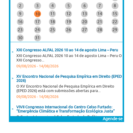
2
3
4
5
6
7
8
9
11
12
13
14
15
10
16
17
18
19
20
21
22
23
24
25
26
27
28
29
30
31
XXI Congresso ALFAL 2026 10 ao 14 de agosto Lima – Peru
XXI Congresso ALFAL 2026 10 ao 14 de agosto Lima – Peru O
XXI Congresso...
09/08/2026
-
14/08/2026
XV Encontro Nacional de Pesquisa Empírica em Direito (EPED
2026)
O XV Encontro Nacional de Pesquisa Empírica em Direito
(EPED 2026) está com submissões abertas para...
09/08/2026
-
14/08/2026
VIVII Congresso Internacional do Centro Celso Furtado:
“Emergência Climática e Transformação Ecológica Justa”
O Centro Internacional Celso Furtado de Políticas para o
Agende-se
Desenvolvimento (CICEF) promove o VII Congresso...
10/08/2026
-
14/08/2026