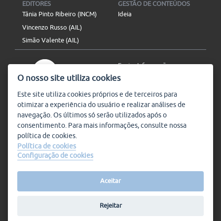
EDITORES
GESTÃO DE CONTEÚDOS
Tânia Pinto Ribeiro (INCM)
Ideia
Vincenzo Russo (AIL)
Simão Valente (AIL)
Enviar Informação
O nosso site utiliza cookies
Aviso Legal
Mapa do site
Este site utiliza
cookies
próprios e de terceiros para
otimizar a experiência do usuário e realizar análises de
SIGA-NOS
navegação. Os últimos só serão utilizados após o
Subscrever
consentimento. Para mais informações, consulte nossa
política de
cookies
.
Política de cookies
Configuração de cookies
Condições de Utilização
© Plataforma9, direitos
reservados.
Salvo indicado o contrário, a
nossa informação pode ser
Aceitar
replicada sem quaisquer
encargos,
desde que referida a
Rejeitar
Plataforma 9.