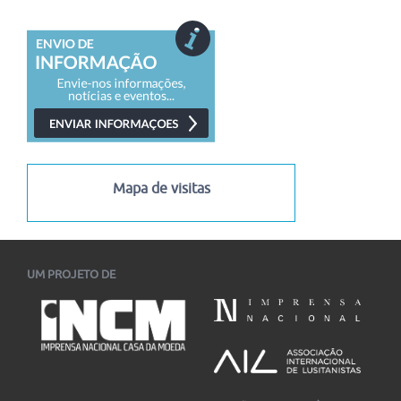
49.º Congresso Brasileiro de Ciências da Comunicação
(Intercom 2026)
O 49.º Congresso Brasileiro de Ciências da Comunicação
(Intercom 2026) está com inscrições abertas para...
10/08/2026
-
05/09/2026
22º Encontro de Estudos Multidisciplinares em Cultura –
ENECULT
Está aberta a chamada para submissão de trabalhos ao 22.º
Enecult – Encontro de Estudos...
05/08/2026
-
13/08/2026
Mapa de visitas
I Congresso Internacional Saramago Vive! em Belo Horizonte
I Congresso Internacional Saramago Vive! reúne estudiosos
das literaturas de língua portuguesa em Belo Horizonte...
06/07/2026
-
30/11/2026
UM PROJETO DE