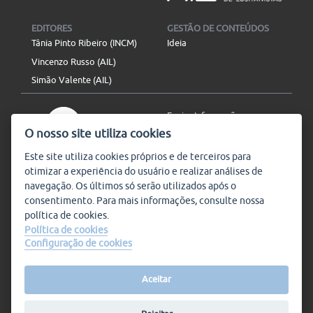
EDITORES
GESTÃO DE CONTEÚDOS
Tânia Pinto Ribeiro (INCM)
Ideia
Vincenzo Russo (AIL)
Simão Valente (AIL)
Enviar Informação
O nosso site utiliza cookies
Aviso Legal
Mapa do site
Este site utiliza
cookies
próprios e de terceiros para
otimizar a experiência do usuário e realizar análises de
SIGA-NOS
navegação. Os últimos só serão utilizados após o
Subscrever
consentimento. Para mais informações, consulte nossa
política de
cookies
.
Política de cookies
Configuração de cookies
Condições de Utilização
© Plataforma9, direitos
reservados.
Salvo indicado o contrário, a
nossa informação pode ser
Aceitar
replicada sem quaisquer
encargos,
desde que referida a