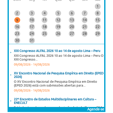
1
2
3
4
5
6
7
8
10
11
12
13
14
15
9
16
17
18
19
20
21
22
23
24
25
26
27
28
29
30
31
XXI Congresso ALFAL 2026 10 ao 14 de agosto Lima – Peru
XXI Congresso ALFAL 2026 10 ao 14 de agosto Lima – Peru O
XXI Congresso...
09/08/2026
-
14/08/2026
XV Encontro Nacional de Pesquisa Empírica em Direito (EPED
2026)
O XV Encontro Nacional de Pesquisa Empírica em Direito
(EPED 2026) está com submissões abertas para...
09/08/2026
-
14/08/2026
22º Encontro de Estudos Multidisciplinares em Cultura –
ENECULT
Está aberta a chamada para submissão de trabalhos ao 22.º
Agende-se
Enecult – Encontro de Estudos...