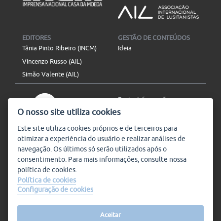
EDITORES
GESTÃO DE CONTEÚDOS
Tânia Pinto Ribeiro (INCM)
Ideia
Vincenzo Russo (AIL)
Simão Valente (AIL)
Enviar Informação
O nosso site utiliza cookies
Aviso Legal
Mapa do site
Este site utiliza
cookies
próprios e de terceiros para
otimizar a experiência do usuário e realizar análises de
SIGA-NOS
navegação. Os últimos só serão utilizados após o
Subscrever
consentimento. Para mais informações, consulte nossa
política de
cookies
.
Política de cookies
Configuração de cookies
Condições de Utilização
© Plataforma9, direitos
reservados.
Salvo indicado o contrário, a
nossa informação pode ser
Aceitar
replicada sem quaisquer