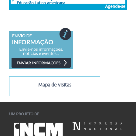
Educação Latino-americana
Agende-se
A Sociedade Argentina de Pesquisa e Ensino em História da
Educação (SAIEHE), em conjunto com...
03/08/2026
-
06/08/2026
XI Encontro Latino-Americano de História Oral
XI Encontro Latino-Americano de História Oral História Oral,
para quê? 20 anos do primeiro encontro...
03/08/2026
-
07/08/2026
I Congresso Internacional Saramago Vive! em Belo Horizonte
I Congresso Internacional Saramago Vive! reúne estudiosos
das literaturas de língua portuguesa em Belo Horizonte...
06/07/2026
-
30/11/2026
Mapa de visitas
UM PROJETO DE