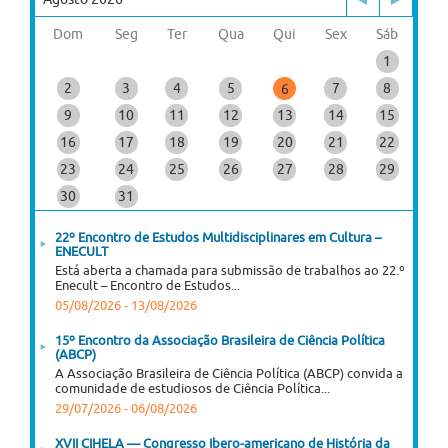
Dom
Seg
Ter
Qua
Qui
Sex
Sáb
1
2
3
4
5
7
8
6
9
10
11
12
13
14
15
16
17
18
19
20
21
22
23
24
25
26
27
28
29
30
31
22º Encontro de Estudos Multidisciplinares em Cultura –
ENECULT
Está aberta a chamada para submissão de trabalhos ao 22.º
Enecult – Encontro de Estudos...
05/08/2026
-
13/08/2026
15º Encontro da Associação Brasileira de Ciência Política
(ABCP)
A Associação Brasileira de Ciência Política (ABCP) convida a
comunidade de estudiosos de Ciência Política...
29/07/2026
-
06/08/2026
XVII CIHELA — Congresso Ibero-americano de História da