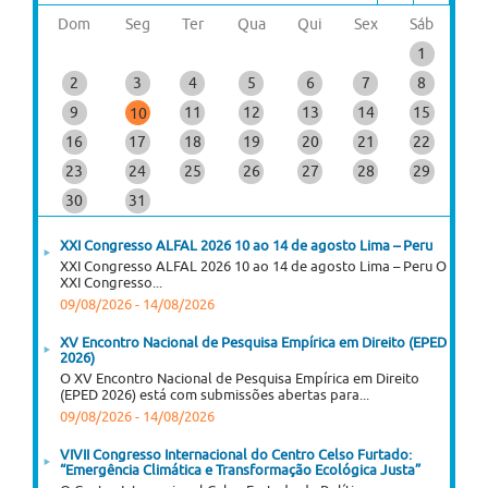
Dom
Seg
Ter
Qua
Qui
Sex
Sáb
1
2
3
4
5
6
7
8
9
11
12
13
14
15
10
16
17
18
19
20
21
22
23
24
25
26
27
28
29
30
31
XXI Congresso ALFAL 2026 10 ao 14 de agosto Lima – Peru
XXI Congresso ALFAL 2026 10 ao 14 de agosto Lima – Peru O
XXI Congresso...
09/08/2026
-
14/08/2026
XV Encontro Nacional de Pesquisa Empírica em Direito (EPED
2026)
O XV Encontro Nacional de Pesquisa Empírica em Direito
(EPED 2026) está com submissões abertas para...
09/08/2026
-
14/08/2026
VIVII Congresso Internacional do Centro Celso Furtado:
“Emergência Climática e Transformação Ecológica Justa”