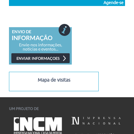
O Centro Internacional Celso Furtado de Políticas para o
Agende-se
Desenvolvimento (CICEF) promove o VII Congresso...
10/08/2026
-
14/08/2026
49.º Congresso Brasileiro de Ciências da Comunicação
(Intercom 2026)
O 49.º Congresso Brasileiro de Ciências da Comunicação
(Intercom 2026) está com inscrições abertas para...
10/08/2026
-
05/09/2026
22º Encontro de Estudos Multidisciplinares em Cultura –
ENECULT
Está aberta a chamada para submissão de trabalhos ao 22.º
Enecult – Encontro de Estudos...
05/08/2026
-
13/08/2026
Mapa de visitas
I Congresso Internacional Saramago Vive! em Belo Horizonte
I Congresso Internacional Saramago Vive! reúne estudiosos
das literaturas de língua portuguesa em Belo Horizonte...
06/07/2026
-
30/11/2026
UM PROJETO DE