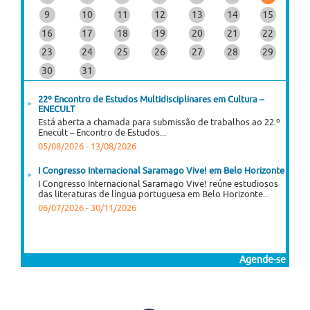
9
10
11
12
13
14
15
16
17
18
19
20
21
22
23
24
25
26
27
28
29
30
31
22º Encontro de Estudos Multidisciplinares em Cultura –
ENECULT
Está aberta a chamada para submissão de trabalhos ao 22.º
Enecult – Encontro de Estudos...
05/08/2026
-
13/08/2026
I Congresso Internacional Saramago Vive! em Belo Horizonte
I Congresso Internacional Saramago Vive! reúne estudiosos
das literaturas de língua portuguesa em Belo Horizonte...
06/07/2026
-
30/11/2026
Agende-se