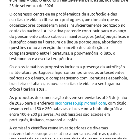
e Demais Vidas. O encontro realiza-se em Bari, Itália, nos dias 24 e
25 de setembro de 2026.
O congresso centra-se na problemática da autoficção e das
escritas de vida na literatura portuguesa, um domínio que os
organizadores consideram ainda insuficientemente teorizado no
contexto nacional. A iniciativa pretende contribuir para o avanço
do pensamento crítico sobre as manifestações (auto)biográficas e
(auto)ficcionais na literatura de língua portuguesa, abordando
questões como a receção do conceito de autoficção, o
comparativismo entre literaturas, a pós-memória, o luto, o
testemunho e a escrita terapêutica.
Os eixos temáticos propostos incluem a presença da autoficção
na literatura portuguesa hipercontemporânea, os antecedentes
teóricos do género, o comparativismo com literaturas espanhola,
brasileira e italiana, as novas escritas de vida e o seu lugar na
crítica literária atual.
As propostas de comunicação devem ser enviadas até 5 de junho
de 2026 para o endereço
iiicongresso.jilp@gmail.com
, com título,
resumo entre 150 e 250 palavras e breve nota biobibliográfica
entre 100 e 200 palavras. As submissões são aceites em
português, italiano, espanhol e inglês.
A comissão científica reúne investigadores de diversas
universidades europeias e latino-americanas, entre as quais a