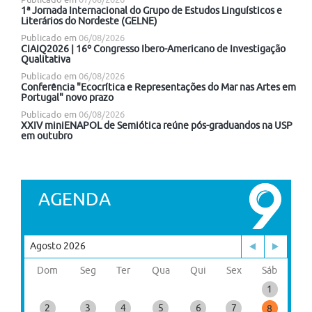
Publicado em
07/08/2026
1ª Jornada Internacional do Grupo de Estudos Linguísticos e
Literários do Nordeste (GELNE)
Publicado em
06/08/2026
CIAIQ2026 | 16º Congresso Ibero-Americano de Investigação
Qualitativa
Publicado em
06/08/2026
Conferência "Ecocrítica e Representações do Mar nas Artes em
Portugal" novo prazo
Publicado em
06/08/2026
XXIV miniENAPOL de Semiótica reúne pós-graduandos na USP
em outubro
AGENDA
Agosto 2026
Dom
Seg
Ter
Qua
Qui
Sex
Sáb
1
2
3
4
5
6
7
8