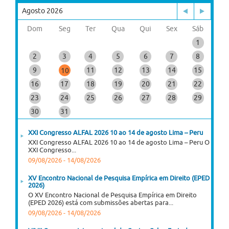
Agosto 2026
Dom
Seg
Ter
Qua
Qui
Sex
Sáb
1
2
3
4
5
6
7
8
9
11
12
13
14
15
10
16
17
18
19
20
21
22
23
24
25
26
27
28
29
30
31
XXI Congresso ALFAL 2026 10 ao 14 de agosto Lima – Peru
XXI Congresso ALFAL 2026 10 ao 14 de agosto Lima – Peru O
XXI Congresso...
09/08/2026
-
14/08/2026
XV Encontro Nacional de Pesquisa Empírica em Direito (EPED
2026)
O XV Encontro Nacional de Pesquisa Empírica em Direito
(EPED 2026) está com submissões abertas para...
09/08/2026
-
14/08/2026