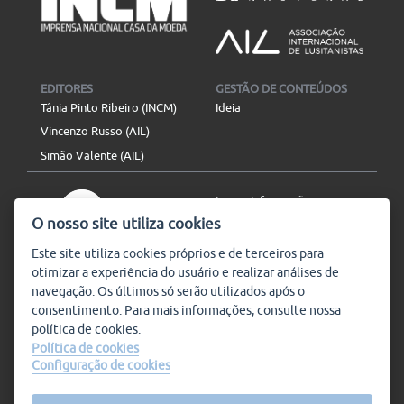
EDITORES
GESTÃO DE CONTEÚDOS
Tânia Pinto Ribeiro (INCM)
Ideia
Vincenzo Russo (AIL)
Simão Valente (AIL)
Enviar Informação
O nosso site utiliza cookies
Aviso Legal
Mapa do site
Este site utiliza
cookies
próprios e de terceiros para
otimizar a experiência do usuário e realizar análises de
SIGA-NOS
navegação. Os últimos só serão utilizados após o
Subscrever
consentimento. Para mais informações, consulte nossa
política de
cookies
.
Política de cookies
Configuração de cookies
Condições de Utilização
© Plataforma9, direitos
reservados.
Salvo indicado o contrário, a
nossa informação pode ser