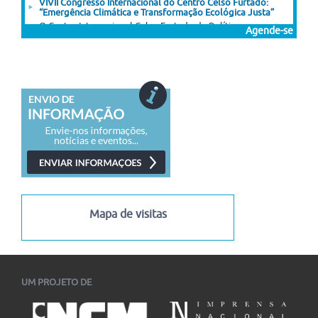
VIVII Congresso Internacional do Centro Celso Furtado:
“Emergência Climática e Transformação Ecológica Justa”
O Centro Internacional Celso Furtado de Políticas para o
Agende-se
Desenvolvimento (CICEF) promove o VII Congresso...
10/08/2026
-
14/08/2026
49.º Congresso Brasileiro de Ciências da Comunicação
(Intercom 2026)
O 49.º Congresso Brasileiro de Ciências da Comunicação
(Intercom 2026) está com inscrições abertas para...
10/08/2026
-
05/09/2026
22º Encontro de Estudos Multidisciplinares em Cultura –
ENECULT
Está aberta a chamada para submissão de trabalhos ao 22.º
Enecult – Encontro de Estudos...
05/08/2026
-
13/08/2026
Mapa de visitas
I Congresso Internacional Saramago Vive! em Belo Horizonte
I Congresso Internacional Saramago Vive! reúne estudiosos
das literaturas de língua portuguesa em Belo Horizonte...
06/07/2026
-
30/11/2026
UM PROJETO DE