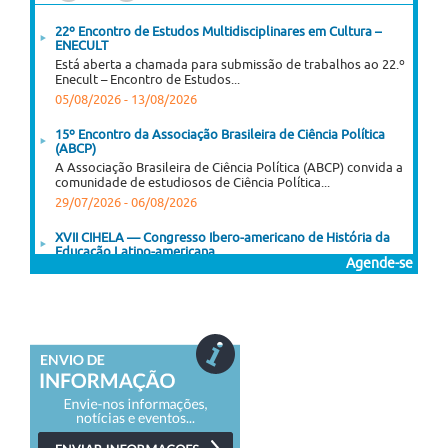
22º Encontro de Estudos Multidisciplinares em Cultura –
ENECULT
Está aberta a chamada para submissão de trabalhos ao 22.º
Enecult – Encontro de Estudos...
05/08/2026
-
13/08/2026
15º Encontro da Associação Brasileira de Ciência Política
(ABCP)
A Associação Brasileira de Ciência Política (ABCP) convida a
comunidade de estudiosos de Ciência Política...
29/07/2026
-
06/08/2026
XVII CIHELA — Congresso Ibero-americano de História da
Educação Latino-americana
Agende-se
A Sociedade Argentina de Pesquisa e Ensino em História da
Educação (SAIEHE), em conjunto com...
03/08/2026
-
06/08/2026
XI Encontro Latino-Americano de História Oral
XI Encontro Latino-Americano de História Oral História Oral,
para quê? 20 anos do primeiro encontro...
03/08/2026
-
07/08/2026
I Congresso Internacional Saramago Vive! em Belo Horizonte