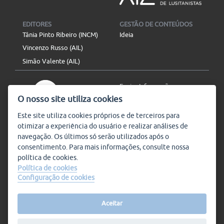
EDITORES
GESTÃO DE CONTEÚDOS
Tânia Pinto Ribeiro (INCM)
Ideia
Vincenzo Russo (AIL)
Simão Valente (AIL)
Enviar Informação
O nosso site utiliza cookies
Aviso Legal
Mapa do site
Este site utiliza
cookies
próprios e de terceiros para
otimizar a experiência do usuário e realizar análises de
SIGA-NOS
navegação. Os últimos só serão utilizados após o
Subscrever
consentimento. Para mais informações, consulte nossa
política de
cookies
.
Política de cookies
Configuração de cookies
Condições de Utilização
© Plataforma9, direitos
reservados.
Salvo indicado o contrário, a
nossa informação pode ser
Aceitar
replicada sem quaisquer
encargos,