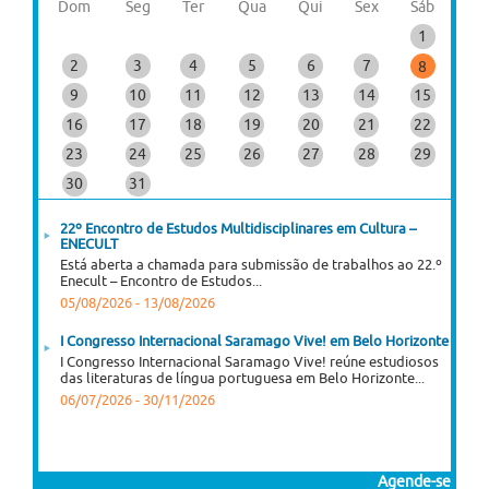
Dom
Seg
Ter
Qua
Qui
Sex
Sáb
1
2
3
4
5
6
7
8
9
10
11
12
13
14
15
16
17
18
19
20
21
22
23
24
25
26
27
28
29
30
31
22º Encontro de Estudos Multidisciplinares em Cultura –
ENECULT
Está aberta a chamada para submissão de trabalhos ao 22.º
Enecult – Encontro de Estudos...
05/08/2026
-
13/08/2026
I Congresso Internacional Saramago Vive! em Belo Horizonte
I Congresso Internacional Saramago Vive! reúne estudiosos
das literaturas de língua portuguesa em Belo Horizonte...
06/07/2026
-
30/11/2026
Agende-se