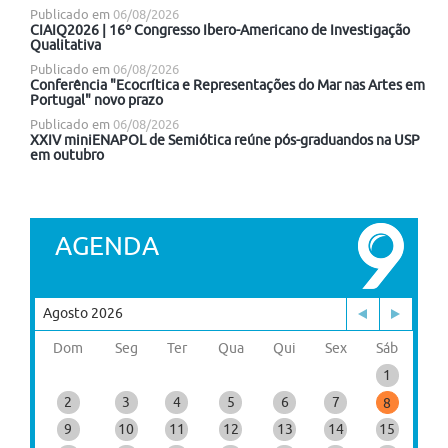
Publicado em
06/08/2026
CIAIQ2026 | 16º Congresso Ibero-Americano de Investigação
Qualitativa
Publicado em
06/08/2026
Conferência "Ecocrítica e Representações do Mar nas Artes em
Portugal" novo prazo
Publicado em
06/08/2026
XXIV miniENAPOL de Semiótica reúne pós-graduandos na USP
em outubro
AGENDA
Agosto 2026
Dom
Seg
Ter
Qua
Qui
Sex
Sáb
1
2
3
4
5
6
7
8
9
10
11
12
13
14
15