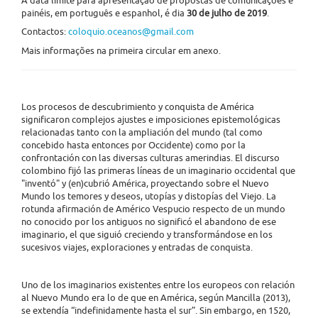
A data limite para apresentação de propostas de comunicações e
painéis, em português e espanhol, é dia
30 de julho de 2019
.
Contactos:
coloquio.oceanos@gmail.com
Mais informações na primeira circular em anexo.
Los procesos de descubrimiento y conquista de América
significaron complejos ajustes e imposiciones epistemológicas
relacionadas tanto con la ampliación del mundo (tal como
concebido hasta entonces por Occidente) como por la
confrontación con las diversas culturas amerindias. El discurso
colombino fijó las primeras líneas de un imaginario occidental que
"inventó" y (en)cubrió América, proyectando sobre el Nuevo
Mundo los temores y deseos, utopías y distopías del Viejo. La
rotunda afirmación de Américo Vespucio respecto de un mundo
no conocido por los antiguos no significó el abandono de ese
imaginario, el que siguió creciendo y transformándose en los
sucesivos viajes, exploraciones y entradas de conquista.
Uno de los imaginarios existentes entre los europeos con relación
al Nuevo Mundo era lo de que en América, según Mancilla (2013),
se extendía “indefinidamente hasta el sur”. Sin embargo, en 1520,