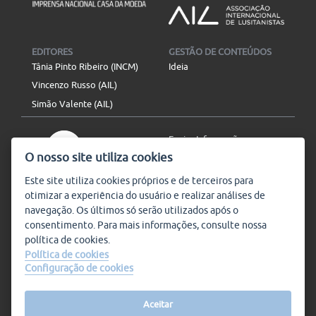
EDITORES
GESTÃO DE CONTEÚDOS
Tânia Pinto Ribeiro (INCM)
Ideia
Vincenzo Russo (AIL)
Simão Valente (AIL)
Enviar Informação
O nosso site utiliza cookies
Aviso Legal
Mapa do site
Este site utiliza
cookies
próprios e de terceiros para
otimizar a experiência do usuário e realizar análises de
SIGA-NOS
navegação. Os últimos só serão utilizados após o
Subscrever
consentimento. Para mais informações, consulte nossa
política de
cookies
.
Política de cookies
Configuração de cookies
Condições de Utilização
© Plataforma9, direitos
reservados.
Salvo indicado o contrário, a
nossa informação pode ser
Aceitar
replicada sem quaisquer