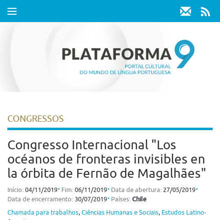
Toggle
navigation
CONGRESSOS
Congresso Internacional "Los
océanos de fronteras invisibles en
la órbita de Fernão de Magalhães"
⋅
⋅
⋅
Início:
04/11/2019
Fim:
06/11/2019
Data de abertura:
27/05/2019
⋅
Data de encerramento:
30/07/2019
Países:
Chile
Chamada para trabalhos
,
Ciências Humanas e Sociais
,
Estudos Latino-