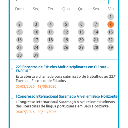
Dom
Seg
Ter
Qua
Qui
Sex
Sáb
1
2
3
4
5
6
7
8
9
10
11
12
13
14
15
16
17
18
19
20
21
22
23
24
25
26
27
28
29
30
31
22º Encontro de Estudos Multidisciplinares em Cultura –
ENECULT
Está aberta a chamada para submissão de trabalhos ao 22.º
Enecult – Encontro de Estudos...
05/08/2026
-
13/08/2026
I Congresso Internacional Saramago Vive! em Belo Horizonte
I Congresso Internacional Saramago Vive! reúne estudiosos
das literaturas de língua portuguesa em Belo Horizonte...
06/07/2026
-
30/11/2026