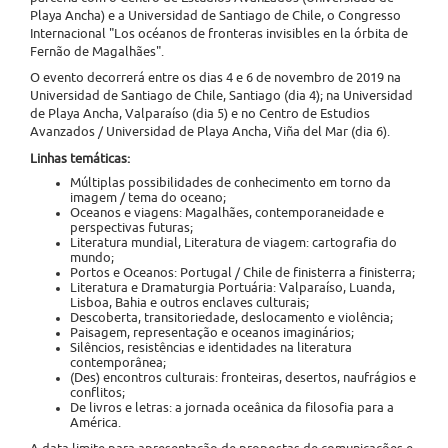
Playa Ancha) e a Universidad de Santiago de Chile, o Congresso
Internacional "Los océanos de fronteras invisibles en la órbita de
Fernão de Magalhães".
O evento decorrerá entre os dias 4 e 6 de novembro de 2019 na
Universidad de Santiago de Chile, Santiago (dia 4); na Universidad
de Playa Ancha, Valparaíso (dia 5) e no Centro de Estudios
Avanzados / Universidad de Playa Ancha, Viña del Mar (dia 6).
Linhas temáticas:
Múltiplas possibilidades de conhecimento em torno da
imagem / tema do oceano;
Oceanos e viagens: Magalhães, contemporaneidade e
perspectivas futuras;
Literatura mundial, Literatura de viagem: cartografia do
mundo;
Portos e Oceanos: Portugal / Chile de finisterra a finisterra;
Literatura e Dramaturgia Portuária: Valparaíso, Luanda,
Lisboa, Bahia e outros enclaves culturais;
Descoberta, transitoriedade, deslocamento e violência;
Paisagem, representação e oceanos imaginários;
Silêncios, resistências e identidades na literatura
contemporânea;
(Des) encontros culturais: fronteiras, desertos, naufrágios e
conflitos;
De livros e letras: a jornada oceânica da filosofia para a
América.