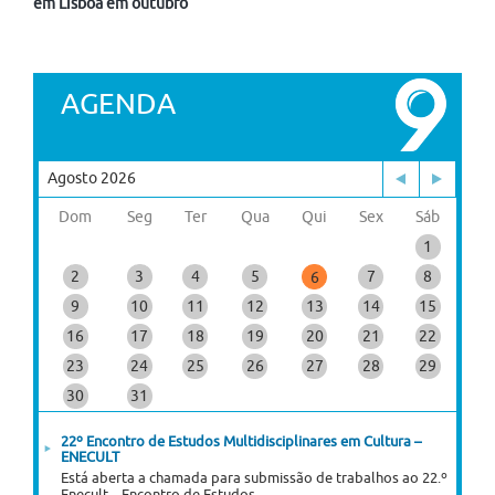
em Lisboa em outubro
AGENDA
Agosto 2026
Dom
Seg
Ter
Qua
Qui
Sex
Sáb
1
2
3
4
5
7
8
6
9
10
11
12
13
14
15
16
17
18
19
20
21
22
23
24
25
26
27
28
29
30
31
22º Encontro de Estudos Multidisciplinares em Cultura –
ENECULT
Está aberta a chamada para submissão de trabalhos ao 22.º
Enecult – Encontro de Estudos...