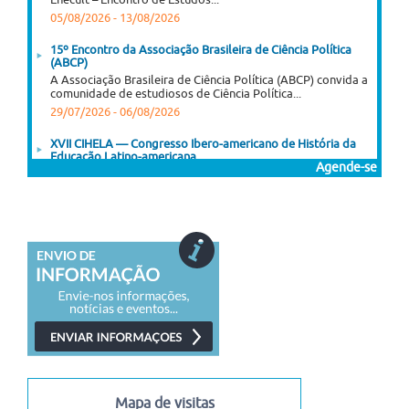
05/08/2026
-
13/08/2026
15º Encontro da Associação Brasileira de Ciência Política
(ABCP)
A Associação Brasileira de Ciência Política (ABCP) convida a
comunidade de estudiosos de Ciência Política...
29/07/2026
-
06/08/2026
XVII CIHELA — Congresso Ibero-americano de História da
Educação Latino-americana
Agende-se
A Sociedade Argentina de Pesquisa e Ensino em História da
Educação (SAIEHE), em conjunto com...
03/08/2026
-
06/08/2026
XI Encontro Latino-Americano de História Oral
XI Encontro Latino-Americano de História Oral História Oral,
para quê? 20 anos do primeiro encontro...
03/08/2026
-
07/08/2026
I Congresso Internacional Saramago Vive! em Belo Horizonte
I Congresso Internacional Saramago Vive! reúne estudiosos
das literaturas de língua portuguesa em Belo Horizonte...
06/07/2026
-
30/11/2026
Mapa de visitas