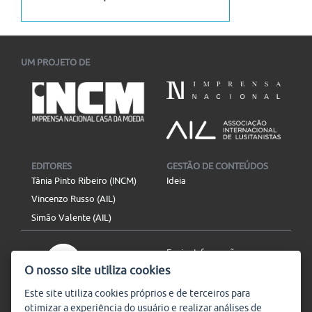
UM PROJETO DE
EDITORES
GESTÃO DE CONTEÚDOS
Tânia Pinto Ribeiro (INCM)
Ideia
Vincenzo Russo (AIL)
Simão Valente (AIL)
Enviar Informação
O nosso site utiliza cookies
Aviso Legal
Mapa do site
Este site utiliza
cookies
próprios e de terceiros para
otimizar a experiência do usuário e realizar análises de