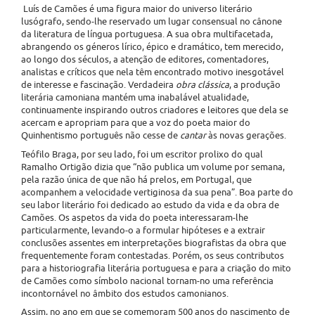
Luís de Camões é uma figura maior do universo literário
lusógrafo, sendo-lhe reservado um lugar consensual no cânone
da literatura de língua portuguesa. A sua obra multifacetada,
abrangendo os géneros lírico, épico e dramático, tem merecido,
ao longo dos séculos, a atenção de editores, comentadores,
analistas e críticos que nela têm encontrado motivo inesgotável
de interesse e fascinação. Verdadeira
obra clássica
, a produção
literária camoniana mantém uma inabalável atualidade,
continuamente inspirando outros criadores e leitores que dela se
acercam e apropriam para que a voz do poeta maior do
Quinhentismo português não cesse de
cantar
às novas gerações.
Teófilo Braga, por seu lado, foi um escritor prolixo do qual
Ramalho Ortigão dizia que “não publica um volume por semana,
pela razão única de que não há prelos, em Portugal, que
acompanhem a velocidade vertiginosa da sua pena”. Boa parte do
seu labor literário foi dedicado ao estudo da vida e da obra de
Camões. Os aspetos da vida do poeta interessaram-lhe
particularmente, levando-o a formular hipóteses e a extrair
conclusões assentes em interpretações biografistas da obra que
frequentemente foram contestadas. Porém, os seus contributos
para a historiografia literária portuguesa e para a criação do mito
de Camões como símbolo nacional tornam-no uma referência
incontornável no âmbito dos estudos camonianos.
Assim, no ano em que se comemoram 500 anos do nascimento de