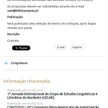
As comunicações admitidas não deverão exceder 20 minutos.
As propostas devem ser submetidas através do e-mail
cem@biblioamares.pt
Publicação:
Será publicada uma seleção de textos do colóquio, após dupla
revisão por pares.
Inscrição
:
Gratuita
E-mail
Imprimir
Congressos
Informação relacionada
Publicado em
07/08/2026
1ª Jornada Internacional do Grupo de Estudos Linguísticos e
Literários do Nordeste (GELNE)
Publicado em
06/08/2026
CIAIQ2026 | 16º Congresso Ibero-Americano de Investigação