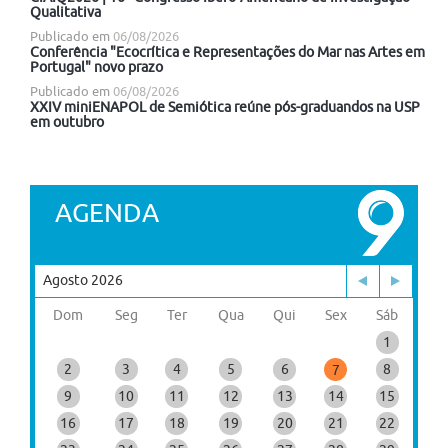
Qualitativa
Publicado em
06/08/2026
Conferência "Ecocrítica e Representações do Mar nas Artes em
Portugal" novo prazo
Publicado em
06/08/2026
XXIV miniENAPOL de Semiótica reúne pós-graduandos na USP
em outubro
AGENDA
Agosto 2026
Dom
Seg
Ter
Qua
Qui
Sex
Sáb
1
2
3
4
5
6
8
7
9
10
11
12
13
14
15
16
17
18
19
20
21
22