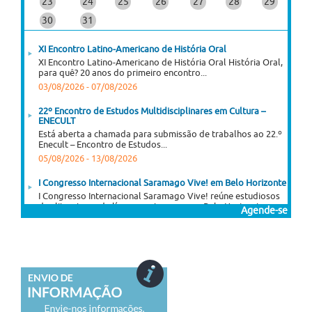
23
24
25
26
27
28
29
30
31
XI Encontro Latino-Americano de História Oral
XI Encontro Latino-Americano de História Oral História Oral,
para quê? 20 anos do primeiro encontro...
03/08/2026
-
07/08/2026
22º Encontro de Estudos Multidisciplinares em Cultura –
ENECULT
Está aberta a chamada para submissão de trabalhos ao 22.º
Enecult – Encontro de Estudos...
05/08/2026
-
13/08/2026
I Congresso Internacional Saramago Vive! em Belo Horizonte
I Congresso Internacional Saramago Vive! reúne estudiosos
das literaturas de língua portuguesa em Belo Horizonte...
Agende-se
06/07/2026
-
30/11/2026