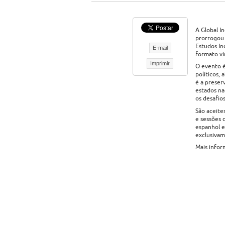
A Global I
prorrogou 
Estudos In
E-mail
formato vir
Imprimir
O evento é
políticos,
é a preser
estados na
os desafio
São aceite
e sessões 
espanhol e
exclusivam
Mais infor