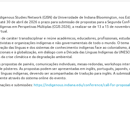
ndigenous Studies Network (GISN) da Universidade de Indiana Bloomington, nos Es
até 30 de abril de 2026 o prazo para submissão de propostas para a Segunda Conf
dígenas em Perspetivas Múltiplas (CGIS 2026), a realizar-se de 13 a 15 de novemb
tual.
 de caráter transdisciplinar e reúne académicos, educadores, profissionais, estuda
 ativistas e organizações indígenas e não governamentais de todo o mundo. O tema 
vação das línguas e dos sistemas de conhecimento indígenas face ao colonialismo, 
cionais e à globalização, em diálogo com a Década das Línguas Indígenas da UNE
s da crise climática e da degradação ambiental.
s propostas de painéis, comunicações individuais, mesas-redondas, workshops inte
de pôsteres. As propostas podem ser apresentadas em inglês, português, japonês,
 línguas indígenas, devendo ser acompanhadas de tradução para inglês. A submissã
ente através do sistema online do evento.
mações e submissões:
https://indigenous.indiana.edu/conference/call-for-proposa