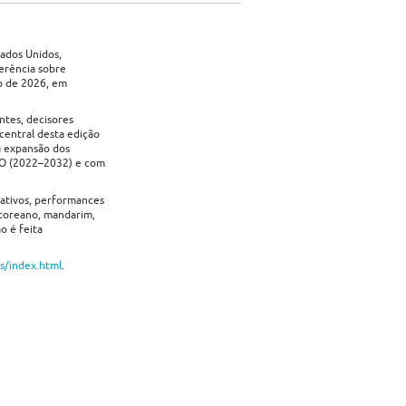
tados Unidos,
erência sobre
ro de 2026, em
ntes, decisores
central desta edição
à expansão dos
SCO (2022–2032) e com
rativos, performances
 coreano, mandarim,
o é feita
ls/index.html
.