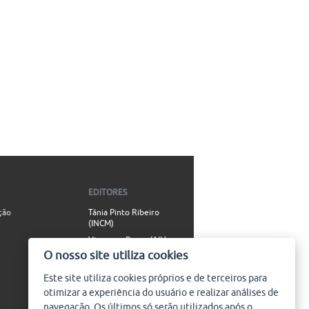
EDITORES
ção
Tânia Pinto Ribeiro
(INCM)
Vincenzo Russo (AIL)
O nosso site utiliza cookies
Simão Valente (AIL)
Este site utiliza
cookies
próprios e de terceiros para
CONTACTO
otimizar a experiência do usuário e realizar análises de
info@plataforma9.com
navegação. Os últimos só serão utilizados após o