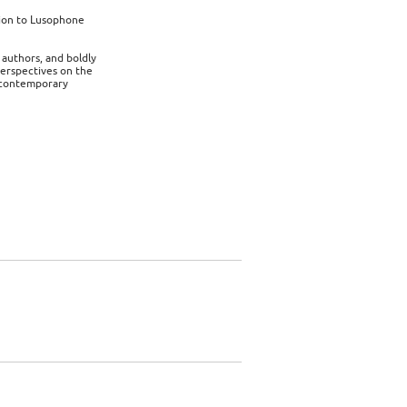
tion to Lusophone
authors, and boldly
perspectives on the
t contemporary