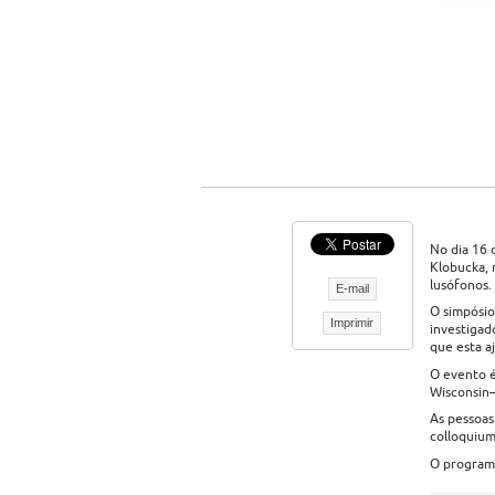
No dia 16 
Klobucka, 
lusófonos.
E-mail
O simpósio
Imprimir
investigad
que esta a
O evento é
Wisconsin–
As pessoas
colloquiu
O programa