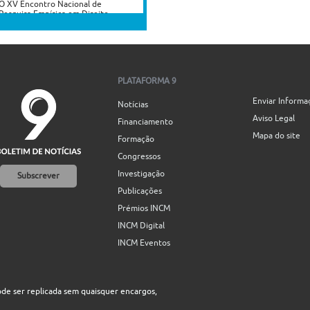
O XV Encontro Nacional de
Pesquisa Empírica em Direito
(EPED 2026) está com submissões
abertas para...
09/08/2026
-
14/08/2026
22º Encontro de Estudos
Multidisciplinares em Cultura –
PLATAFORMA 9
ENECULT
Enviar Informa
Está aberta a chamada para
Notícias
submissão de trabalhos ao 22.º
Aviso Legal
Financiamento
Enecult – Encontro de Estudos...
Mapa do site
05/08/2026
-
13/08/2026
Formação
Congressos
I Congresso Internacional
Saramago Vive! em Belo
Investigação
Subscrever
Horizonte
Publicações
I Congresso Internacional
Saramago Vive! reúne estudiosos
Prémios INCM
das literaturas de língua
portuguesa em Belo Horizonte...
INCM Digital
06/07/2026
-
30/11/2026
INCM Eventos
ode ser replicada sem quaisquer encargos,