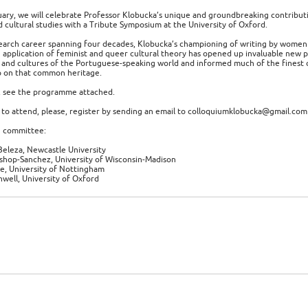
ary, we will celebrate Professor Klobucka’s unique and groundbreaking contribu
nd cultural studies with a Tribute Symposium at the University of Oxford.
earch career spanning four decades, Klobucka’s championing of writing by women 
 application of feminist and queer cultural theory has opened up invaluable new 
s and cultures of the Portuguese-speaking world and informed much of the fines
p on that common heritage.
s, see the programme attached.
h to attend, please, register by sending an email to colloquiumklobucka@gmail.com
g committee:
eleza, Newcastle University
shop-Sanchez, University of Wisconsin-Madison
e, University of Nottingham
hwell, University of Oxford