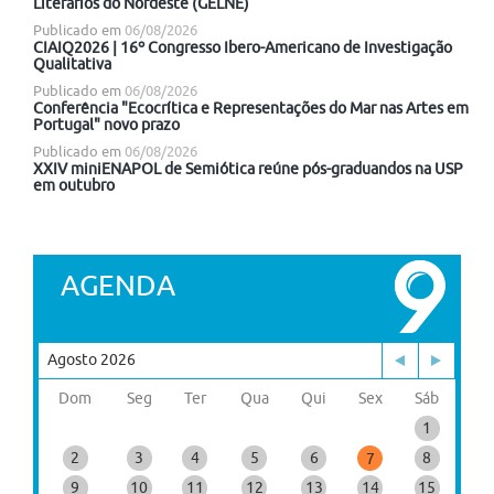
Literários do Nordeste (GELNE)
Publicado em
06/08/2026
CIAIQ2026 | 16º Congresso Ibero-Americano de Investigação
Qualitativa
Publicado em
06/08/2026
Conferência "Ecocrítica e Representações do Mar nas Artes em
Portugal" novo prazo
Publicado em
06/08/2026
XXIV miniENAPOL de Semiótica reúne pós-graduandos na USP
em outubro
AGENDA
Agosto 2026
Dom
Seg
Ter
Qua
Qui
Sex
Sáb
1
2
3
4
5
6
8
7
9
10
11
12
13
14
15