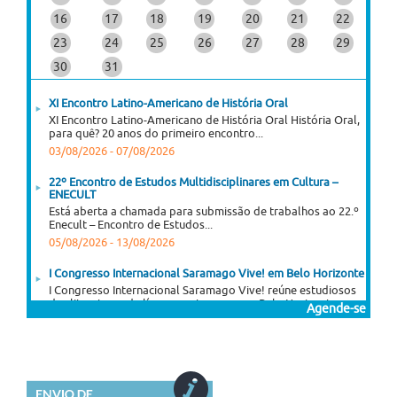
16
17
18
19
20
21
22
23
24
25
26
27
28
29
30
31
XI Encontro Latino-Americano de História Oral
XI Encontro Latino-Americano de História Oral História Oral,
para quê? 20 anos do primeiro encontro...
03/08/2026
-
07/08/2026
22º Encontro de Estudos Multidisciplinares em Cultura –
ENECULT
Está aberta a chamada para submissão de trabalhos ao 22.º
Enecult – Encontro de Estudos...
05/08/2026
-
13/08/2026
I Congresso Internacional Saramago Vive! em Belo Horizonte
I Congresso Internacional Saramago Vive! reúne estudiosos
das literaturas de língua portuguesa em Belo Horizonte...
Agende-se
06/07/2026
-
30/11/2026