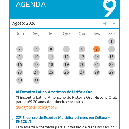
AGENDA
Agosto 2026
Dom
Seg
Ter
Qua
Qui
Sex
Sáb
1
2
3
4
5
6
8
7
9
10
11
12
13
14
15
16
17
18
19
20
21
22
23
24
25
26
27
28
29
30
31
XI Encontro Latino-Americano de História Oral
XI Encontro Latino-Americano de História Oral História Oral,
para quê? 20 anos do primeiro encontro...
03/08/2026
-
07/08/2026
22º Encontro de Estudos Multidisciplinares em Cultura –
ENECULT
Está aberta a chamada para submissão de trabalhos ao 22.º