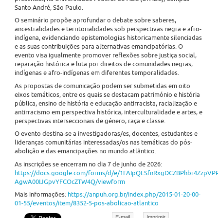
Santo André, São Paulo.
O seminário propõe aprofundar o debate sobre saberes,
ancestralidades e territorialidades sob perspectivas negra e afro-
indígena, evidenciando epistemologias historicamente silenciadas
e as suas contribuições para alternativas emancipatórias. O
evento visa igualmente promover reflexões sobre justiça social,
reparação histórica e luta por direitos de comunidades negras,
indígenas e afro-indígenas em diferentes temporalidades.
As propostas de comunicação podem ser submetidas em oito
eixos temáticos, entre os quais se destacam património e história
pública, ensino de história e educação antirracista, racialização e
antirracismo em perspectiva histórica, interculturalidade e artes, e
perspectivas interseccionais de género, raça e classe.
O evento destina-se a investigadoras/es, docentes, estudantes e
lideranças comunitárias interessadas/os nas temáticas do pós-
abolição e das emancipações no mundo atlântico.
As inscrições se encerram no dia 7 de junho de 2026:
https://docs.google.com/forms/d/e/1FAIpQLSfnRxgDCZBPhbr4ZzpV
AgwA00IJGpvYFCOcZTW4Q/viewform
Mais informações:
https://anpuh.org.br/index.php/2015-01-20-00-
01-55/eventos/item/8352-5-pos-abolicao-atlantico
E-mail
Imprimir