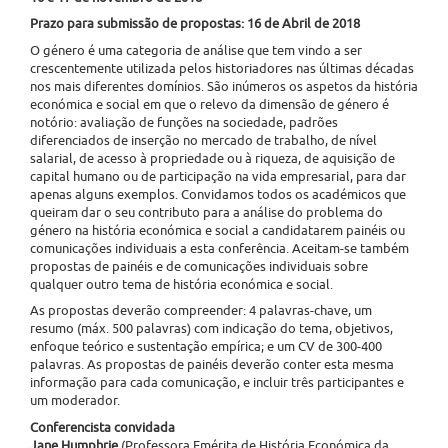
Prazo para submissão de propostas: 16 de Abril de 2018
O género é uma categoria de análise que tem vindo a ser
crescentemente utilizada pelos historiadores nas últimas décadas
nos mais diferentes domínios. São inúmeros os aspetos da história
económica e social em que o relevo da dimensão de género é
notório: avaliação de funções na sociedade, padrões
diferenciados de inserção no mercado de trabalho, de nível
salarial, de acesso à propriedade ou à riqueza, de aquisição de
capital humano ou de participação na vida empresarial, para dar
apenas alguns exemplos. Convidamos todos os académicos que
queiram dar o seu contributo para a análise do problema do
género na história económica e social a candidatarem painéis ou
comunicações individuais a esta conferência. Aceitam-se também
propostas de painéis e de comunicações individuais sobre
qualquer outro tema de história económica e social.
As propostas deverão compreender: 4 palavras-chave, um
resumo (máx. 500 palavras) com indicação do tema, objetivos,
enfoque teórico e sustentação empírica; e um CV de 300-400
palavras. As propostas de painéis deverão conter esta mesma
informação para cada comunicação, e incluir três participantes e
um moderador.
Conferencista convidada
Jane Humphrie
(Professora Emérita de História Económica da