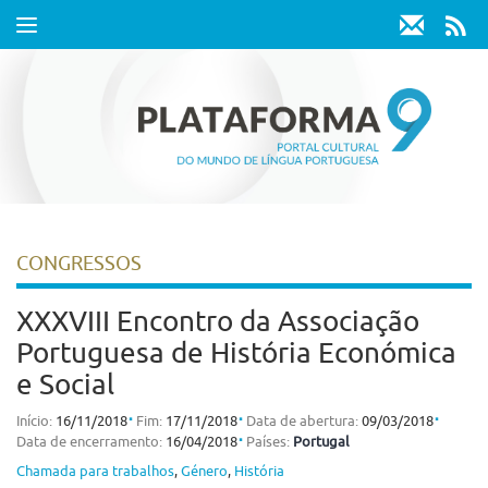
Toggle
navigation
CONGRESSOS
XXXVIII Encontro da Associação
Portuguesa de História Económica
e Social
⋅
⋅
⋅
Início:
16/11/2018
Fim:
17/11/2018
Data de abertura:
09/03/2018
⋅
Data de encerramento:
16/04/2018
Países:
Portugal
Chamada para trabalhos
,
Género
,
História