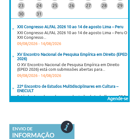
23
24
25
26
27
28
29
30
31
XXI Congresso ALFAL 2026 10 ao 14 de agosto Lima – Peru
XXI Congresso ALFAL 2026 10 ao 14 de agosto Lima – Peru O
XXI Congresso...
09/08/2026
-
14/08/2026
XV Encontro Nacional de Pesquisa Empírica em Direito (EPED
2026)
O XV Encontro Nacional de Pesquisa Empírica em Direito
(EPED 2026) está com submissões abertas para...
09/08/2026
-
14/08/2026
22º Encontro de Estudos Multidisciplinares em Cultura –
ENECULT
Está aberta a chamada para submissão de trabalhos ao 22.º
Agende-se
Enecult – Encontro de Estudos...
05/08/2026
-
13/08/2026
I Congresso Internacional Saramago Vive! em Belo Horizonte
I Congresso Internacional Saramago Vive! reúne estudiosos
das literaturas de língua portuguesa em Belo Horizonte...
06/07/2026
-
30/11/2026