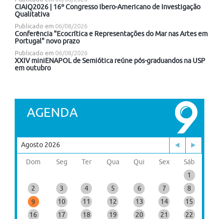
CIAIQ2026 | 16º Congresso Ibero-Americano de Investigação
Qualitativa
Publicado em
06/08/2026
Conferência "Ecocrítica e Representações do Mar nas Artes em
Portugal" novo prazo
Publicado em
06/08/2026
XXIV miniENAPOL de Semiótica reúne pós-graduandos na USP
em outubro
AGENDA
Agosto 2026
Dom
Seg
Ter
Qua
Qui
Sex
Sáb
1
2
3
4
5
6
7
8
10
11
12
13
14
15
9
16
17
18
19
20
21
22