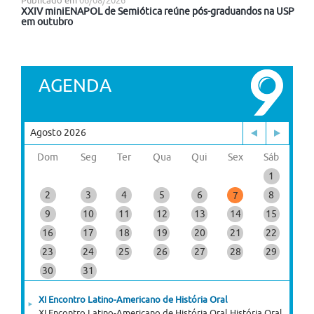
Publicado em
06/08/2026
XXIV miniENAPOL de Semiótica reúne pós-graduandos na USP
em outubro
AGENDA
Agosto 2026
Dom
Seg
Ter
Qua
Qui
Sex
Sáb
1
2
3
4
5
6
8
7
9
10
11
12
13
14
15
16
17
18
19
20
21
22
23
24
25
26
27
28
29
30
31
XI Encontro Latino-Americano de História Oral
XI Encontro Latino-Americano de História Oral História Oral,