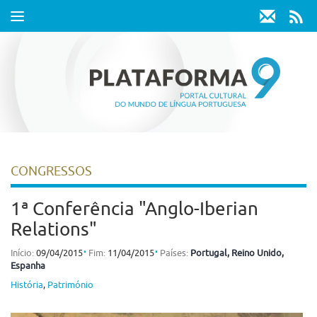
Toggle
navigation
CONGRESSOS
1ª Conferência "Anglo-Iberian
Relations"
⋅
⋅
Início:
09/04/2015
Fim:
11/04/2015
Países:
Portugal
, Reino Unido
,
Espanha
História
,
Património