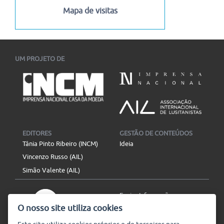
Mapa de visitas
UM PROJETO DE
EDITORES
GESTÃO DE CONTEÚDOS
Tânia Pinto Ribeiro (INCM)
Ideia
Vincenzo Russo (AIL)
Simão Valente (AIL)
Enviar Informação
O nosso site utiliza cookies
Aviso Legal
Mapa do site